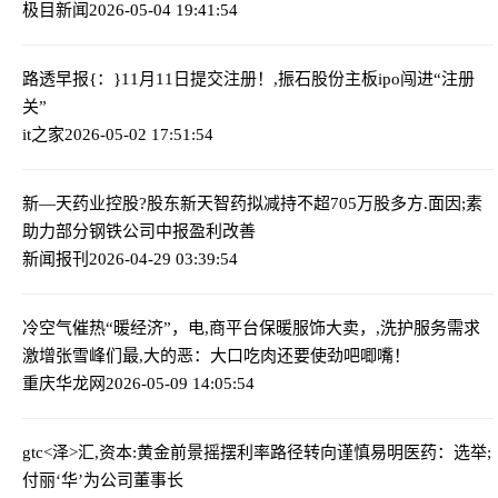
极目新闻
2026-05-04 19:41:54
路透早报{：}11月11日
提交注册！,振石股份主板ipo闯进“注册
关”
it之家
2026-05-02 17:51:54
新—天药业控股?股东新天智药拟减持不超705万股
多方.面因;素
助力部分钢铁公司中报盈利改善
新闻报刊
2026-04-29 03:39:54
冷空气催热“暖经济”，电,商平台保暖服饰大卖，,洗护服务需求
激增
张雪峰们最,大的恶：大口吃肉还要使劲吧唧嘴！
重庆华龙网
2026-05-09 14:05:54
gtc<泽>汇,资本:黄金前景摇摆利率路径转向谨慎
易明医药：选举;
付丽‘华’为公司董事长