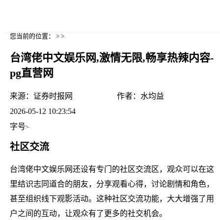
您当前的位置： > >
台湾佬中文娱乐网,激情无限,畅享热辣内容-
pg直营网
来源：
证券时报网
作者：
水均益
2026-05-12 10:23:54
字号
社区交流
台湾佬中文娱乐网还设有专门的社区交流区，观众可以在这
里结识志同道合的朋友，分享观看心得，讨论剧情和角色，
甚至组织线下观影活动。这种社区交流功能，大大增强了用
户之间的互动，让观众有了更多的社交机会。