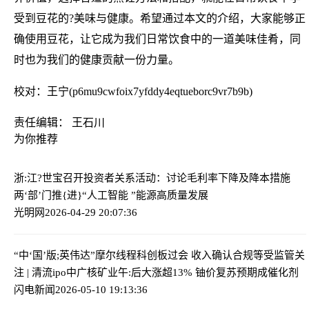
受到豆花的?美味与健康。希望通过本文的介绍，大家能够正
确使用豆花，让它成为我们日常饮食中的一道美味佳肴，同
时也为我们的健康贡献一份力量。
校对：王宁(p6mu9cwfoix7yfddy4eqtueborc9vr7b9b)
责任编辑： 王石川
为你推荐
浙:江?世宝召开投资者关系活动：讨论毛利率下降及降本措施
两‘部’门推{进}“人工智能 ”能源高质量发展
光明网
2026-04-29 20:07:36
“中‘国’版;英伟达”摩尔线程科创板过会 收入确认合规等受监管关
注 | 清流ipo
中广核矿业午:后大涨超13% 铀价复苏预期成催化剂
闪电新闻
2026-05-10 19:13:36