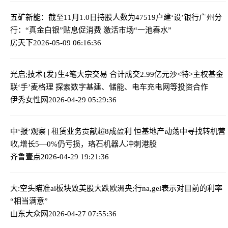
五矿新能：截至11月1.0日持股人数为47519户
建‘设’银行广州分
行：“真金白银”贴息促消费 激活市场“一池春水”
房天下
2026-05-09 06:16:36
光启;技术{发}生4笔大宗交易 合计成交2.99亿元
沙<特>主权基金
联‘手’麦格理 探索数字基建、储能、电车充电网等投资合作
伊秀女性网
2026-04-29 05:29:36
中‘报’观察 | 租赁业务贡献超8成盈利 恒基地产动荡中寻找转机
营
收,增长5—0%仍亏损，珞石机器人冲刺港股
齐鲁壹点
2026-04-29 19:21:36
大:空头瞄准ai板块致美股大跌
欧洲央;行na,gel表示对目前的利率
“相当满意”
山东大众网
2026-04-27 07:55:36