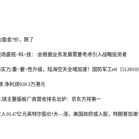
为盈
金?价，跌了
战场
盛视<科>技：:会根据业务发展需要考虑引入战略投资者
实力;重<要>性升级，陆海空天全域加速！国防军工etf（5128
净利润928.3万港元
全,球主要面板厂商营收排名出炉：京东方排第一
10.47亿元
英特尔股价!大—涨，美国政府或入股，特朗普加速