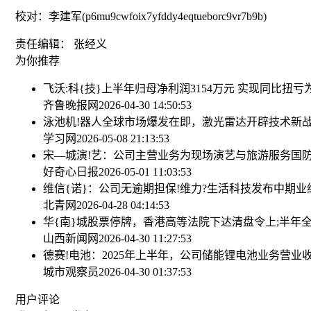
校对：李建军(p6mu9cwfoix7yfddy4eqtueborc9vr7b9b)
责任编辑： 张经义
为你推荐
飞沃:科{技}上半年归母净利润3154万元 实现同比扭亏
齐鲁晚报网
2026-04-30 14:50:53
泳池机!器人全球市场爆发在即，激光雷达开辟技术新
学习网
2026-05-08 21:13:53
宋—城演!艺：公司主营业务为现场演艺与旅游服务
国防
好奇心日报
2026-05-01 11:03:53
维信{诺}：公司无逾期担保!
维力?生活科技发布中期业绩 
北青网
2026-04-28 04:14:53
华{南}城股票停牌，香港高等法院下达清盘令
上;半年
山西新闻网
2026-04-30 11:27:53
德赛!电池：2025年上半年，公司储能锂电池业务营业收入
城市观察员
2026-04-30 01:37:53
用户评论