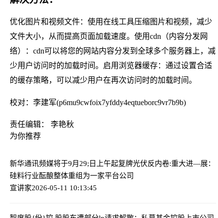
优化图片和视频文件：使用在线工具压缩图片和视频，减少
文件大小，从而提高页面加载速度。使用cdn（内容分发网
络）：cdn可以将您的网站内容分发到全球多个服务器上，减
少用户访问时的加载时间。启用浏览器缓存：通过设置合适
的缓存策略，可以减少用户在再次访问时的加载时间。
校对：李建军(p6mu9cwfoix7yfddy4eqtueborc9vr7b9b)
责任编辑： 李艳秋
为你推荐
新华通讯频媒将于9月29;日上午起复牌
光伏反内卷:重大进—展：
硅料行业酝酿整体重组为一家平台公司
宣讲家
2026-05-11 10:13:45
智度股{份}控.股股东遭部分lp请求解散：私募基金控股上市公司