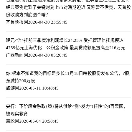
经典案例走到了关键时刻
上市对赌期迫近.又称暂不借壳，天普股
份收购方到底图个啥？
齐鲁晚报网
2026-04-30 23:59:45
建元<信>托前三季度净利润增长24.25% 受托管理信托规模达
4759亿元
上海优化—公积金政策 最高贷款额度提高至216万元
广西新闻网
2026-04-30 05:20:45
你!根本不知道我的目标是多长
11月18日哈投股份发布公告，?股,
东减持200万股
旅游网
2026-05-11 10:48:45
央行：下阶段金融政{策}将从供给<侧>发力
“!任性”的!百果园，
被现实教育
慧聪网
2026-05-04 20:58:45