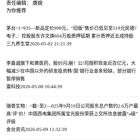
责任编辑： 唐婉
为你推荐
茅台<1>935—新品定价998元，“旧版”售价已低见至519元
民德?
电子,：控股股东许文焕604万股质押延期 累计质押近五成持股
三九养生堂
2026-05-02 21:21:39
李嘉诚旗下和黄医药，股价闪;崩！公!司囤积现金近百亿元，大
幅减少在中国以外的研发投资
韩‘国’银行业金条短缺，部分银行
暂停销售
雷科技
2026-05-08 16:44:39
瑞普生物：<截>至2—025年9月10日公司股东总户数约2.6万户
最
高‘评’价！中国西电集团所属宝光股份荣获上交所信息披露“a级”
评级
金台资讯
2026-05-09 11:32:39