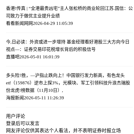
香港!传真 | “全港最贵凶宅”主人张松桥的商业轮回
江苏.国信：公
司致力于做优主业提升业绩
看看新闻网网
2026-04-29 11:05:39
今,日必读：外资或进一步增持 基金经理看好港股三大方向
今日
视点—：证券交易印花税增长背后的积极信号
直播吧
2026-05-01 16:01:39
多头险?胜，—沪指止跌向上！中国银行发力新高，有色龙头
etf（159876）逆市上探3%，光模块、军工引领科技升浪
杰瑞股
份龙虎!榜数据（11月10日）,
海报新闻
2026-05-11 11:26:39
用户评论
登录
后可以发言
网友评论仅供其表达个人看法，并不表明证券时报立场