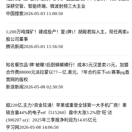
深耕空管、智能终端、微波射频三大主业
中国搜索
2026-05-03 11:00:50
1;200万吨煤矿！建成投产！
复{牌}！胡殿君拟入主，现任两家a
股公司董事
腾讯新闻
2026-05-01 11:56:50
知名餐饮品‘牌’被曝?后厨蟑螂横行！成本5元汉堡卖15元，加盟
合作费88000元
派拉蒙以77—亿.美元、7年合约买下ufc赛事pg直
营网的版权
新浪新闻
2026-05-08 02:30:50
超220亿,主力?资金狂涌！苹果或重登全球第一大手机厂商！果
链含量44%的电子etf（515260）盘中大涨3.2%
欣‘旺’达
(300207.sz)：2025年三季报净利润为14.05亿元
学习网
2026-05-08 14:06:50