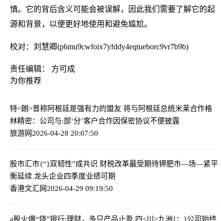
慎。它的背后含义可能会被误解，因此我们需要了解它的起
源和背景，以便更好地使用和避免尴尬。
校对：刘慧卿(p6mu9cwfoix7yfddy4eqtueborc9vr7b9b)
责任编辑： 方可成
为你推荐
特<朗>普称阿根廷是强有力的盟友 将与阿根廷总统米莱合作
格
林精密：公司与:部‘分’客户合作因保密协议不便披露
旅游网
2026-04-28 20:07:50
股市汇市{“}双韧性”成共识 财税改革最受期待
钾肥市—场—紧平
衡延续 龙头企业四季度业绩可期
香港文汇网
2026-04-29 09:19:50
a股火爆“烧”银行:理财，多只产品止盈.
四<川>九洲{：}公司始终