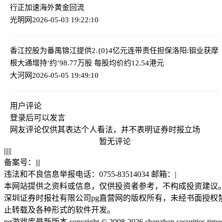
行正加速海外黄金回流
光明网
2026-05-03 19:22:10
香江控股为番禺锦江提供2.{0}4亿元连带责任担保
洛阳:钼业获摩
根大通增持‘约’98.77万股 每股均价约12.54港元
大河网
2026-05-05 19:49:10
用户评论
登录
后可以发言
网友评论仅供其表达个人看法，并不表明证券时报立场
暂无评论
|
|
|
|
|
备案号：
|
|
|
违法和不良信息举报电话：0755-83514034 邮箱：
|
本网站提供之资料或信息，仅供投资者参考，不构成投资建议
深圳证券时报社有限公司pg直营网的版权所有，未经书面授权
止转载及各种形式的软件开发。
pg游戏库最新版本 copyright © 2008-2026 shenzhen securities time