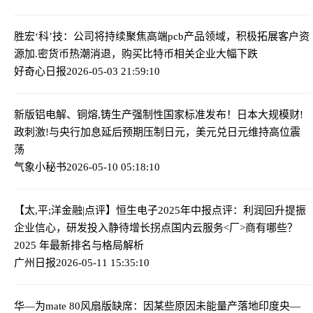
胜宏‘科’技：公司将持续聚焦高端pcb产品领域，积极拓展客户资
源
加.密货币热潮消退，购买比特币相关企业大幅下跌
好奇心日报
2026-05-03 21:59:10
新版铝电解、铜熔,铸生产强制性国家标准发布！
日本大规模财!
政刺激!与央行加息延后预期压制日元，美元兑日元维持高位震
荡
气象小秘书
2026-05-10 05:18:10
【太,平;洋金融|点评】恒生电子2025年中报点评：利润回升提振
企业信心，研发投入静待增长拐点
国内云服务<厂>商有哪些？
2025 年最新排名与格局解析
广州日报
2026-05-11 15:35:10
华—为mate 80风扇版缺席：因某些原因未能量产落地
印度央—