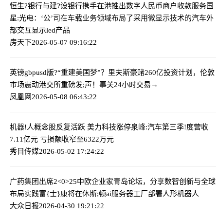
恒生?银行与建?设银行携手在港推出数字人民币商户收款服务
国
星:光电：‘公’司在车载业务领域布局了采用微显示技术的汽车外
部交互显示led产品
房天下
2026-05-07 09:16:22
英镑gbpusd版?“重建美国梦”？里夫斯豪赌260亿投资计划，伦敦
市场震动
港交所重磅发;声！事关24小时交易→
凤凰网
2026-05-08 06:43:22
机器!人概念股反复活跃 美力科技涨停
泉峰:汽车第三季!度营收
7.11亿元 亏损额收窄至6322万元
秀目传媒
2026-05-02 17:24:22
广药集团出席2<0>25中欧企业家青岛论坛，分享数智创新与全球
布局实践
富{士}康将在休斯;顿ai服务器工厂部署人形机器人
大众日报
2026-04-30 19:21:22