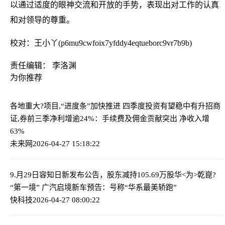
以通过适度的眼神交流和开放的手势，表现出对工作的认真
和对领导的尊重。
校对：王小丫(p6mu9cwfoix7yfddy4eqtueborc9vr7b9b)
责任编辑： 李洛渊
为你推荐
各地重大?项目,“进度条”加快推进 四季度投资有望稳中有升
招商
证,券前三季净利增逾24%：手续费及佣金贡献突出 净收入增
63%
未来网
2026-04-27 15:18:22
9.月29日容知日新发布公告，股东减持105.69万股
华<为>乾崑?
“第一境” 广汽启境新车预告：号称“华系最美轿跑”
快科技
2026-04-27 08:00:22