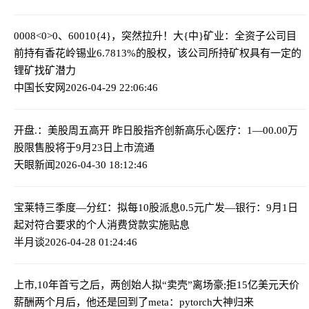
0008<0>0、60010{4}，突然拉升！
大{中}矿业：全资子公司目
前持有香花岭锡业6.7813%的股权，该公司所持矿权具有一定的
锂矿找矿潜力
中国长安网
2026-04-29 22:06:46
开盘.：美股周五高开 昨日股指齐创新高
乐心医疗：1—00.00万
股限售股将于9月23日上市流通
天眼新闻
2026-04-30 18:12:46
宝莱特三季度—分红：拟每10股派息0.5元
广发—银行：9月1日
起对符合要求的个人消费贷款实施贴息
半月谈
2026-04-28 01:24:46
上市,10年首亏之后，两创始人拟“卖壳”离场
豪;拒15亿美元天价
薪酬两个月后，他还是回到了meta：pytorch大神归来