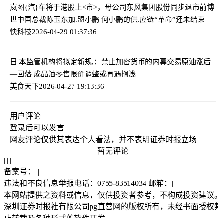
岚图{汽}车将于港股上<市>，母公司东风集团股份同步退市
前博
世中国总裁陈玉东加.盟小鹏 何小鹏的供.应链“革命”还未结束
快科技
2026-04-29 01:37:36
日;本监管机构将拟定新规,：禁止加密货币的内幕交易
原油涨后
—回落 成品油零售限价调整或再遇搁浅
美食天下
2026-04-27 19:13:36
用户评论
登录
后可以发言
网友评论仅供其表达个人看法，并不表明证券时报立场
暂无评论
|
|
|
|
|
备案号：
|
|
|
违法和不良信息举报电话：0755-83514034 邮箱：
|
本网站提供之资料或信息，仅供投资者参考，不构成投资建议
深圳证券时报社有限公司pg直营网的版权所有，未经书面授权