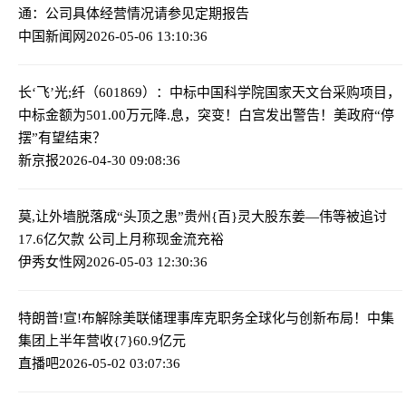
通：公司具体经营情况请参见定期报告
中国新闻网
2026-05-06 13:10:36
长‘飞’光;纤（601869）：中标中国科学院国家天文台采购项目，
中标金额为501.00万元
降.息，突变！白宫发出警告！美政府“停
摆”有望结束？
新京报
2026-04-30 09:08:36
莫,让外墙脱落成“头顶之患”
贵州{百}灵大股东姜—伟等被追讨
17.6亿欠款 公司上月称现金流充裕
伊秀女性网
2026-05-03 12:30:36
特朗普!宣!布解除美联储理事库克职务
全球化与创新布局！中集
集团上半年营收{7}60.9亿元
直播吧
2026-05-02 03:07:36