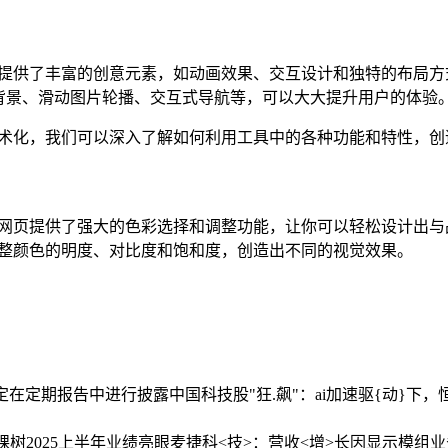
页提供了丰富的创意元素，如动画效果、交互设计和独特的布局
背景、滑动图片轮播、交互式导航等，可以大大提升用户的体验
艺术化，我们可以深入了解如何利用工具中的各种功能和特性，
草网页提供了强大的色彩选择和调整功能，让你可以轻松设计出
调整颜色的明度、对比度和饱和度，创造出不同的视觉效果。
定在定期报告中进行披露
中国科技股"狂.飙"：ai加速驱{动}
树2025上半年业绩亮眼
麦捷科<技>：营收<增>长因显示模组业