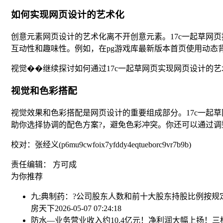
如何实现网页设计的艺术化
创意元素网页设计的艺术化离不开创意元素。17c一起草网
互动性和趣味性。例如，在pg游戏库最新版本首页使用动态
视觉��继续探讨如何通过17c一起草网页实现网页设计的
视觉和色彩搭配
视觉效果和色彩搭配是网页设计的重要组成部分。17c一起
助你选择协调的配色方案?，避免色彩冲突。你还可以通过
校对：张经义(p6mu9cwfoix7yfddy4eqtueborc9vr7b9b)
责任编辑： 方可成
为你推荐
九;典制药：?公司股东人数和前十大股东持股比例按规
房天下
2026-05-07 07:24:18
防水—业务营业收入约10.4亿元！净利润大幅上扬！三棵