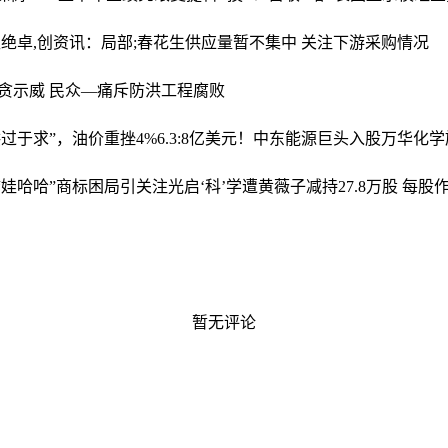
拒绝
卓,创资讯：局部;春花生供应量暂不集中 关注下游采购情况
贪示威 民众—痛斥防洪工程腐败
供过于求”，油价重挫4%
6.3:8亿美元！中东能源巨头入股万华化
“娃哈哈”商标困局引关注
光启‘科’学遭黄薇子减持27.8万股 每股作
暂无评论