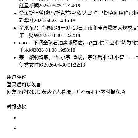
红星新闻
2026-05-05 12:24:18
爱泼斯坦曾!邀马斯克前往‘私’人岛屿 马斯克回应称已
新华社
2026-04-28 14:15:18
余承东?：尚界h5将于9月23日上市
菲律宾爆发大规模反
第一财经
2026-04-30 18:22:18
opec—下调全球石油需求预估，q3由“供不应求”转为“
千龙网
2026-04-30 19:53:18
宗—馥莉辞职，“娃小宗”登场，宗泽后推“娃小智”……
伊秀女性网
2026-04-30 01:22:18
用户评论
登录
后可以发言
网友评论仅供其表达个人看法，并不表明证券时报立场
时报
热榜