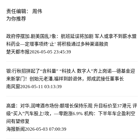
责任编辑： 周伟
为你推荐
政府停摆加.剧美国乱?象：航班延误将加剧 军人或拿不到薪水
盟
科药业—定增事项终‘止’ 将积极通过多种渠道融资
楚天都市报
2026-05-05 23:45:39
银:行秋招拼起了“含科量” “科技人 数字人”齐上岗
诺—德基金迎
来新掌门！创始元老潘,福祥到龄退休，郑成武接任董事长
南风窗
2026-05-11 03:13:39
高盛：对华,润啤酒市场份:额增长保持乐观 升目标价至37港元 评
级“买入”
汽车股上!攻，—零跑涨6.9% 机构：下半年车企盈利空
间有望修复
海报新闻
2026-05-03 07:00:39