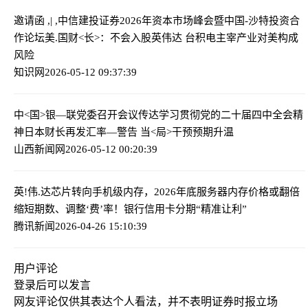
邀请函 ,| ,中信建投证券2026年资本市场峰会暨中国-沙特投资合
作论坛
美.国财<长>：不会入股英伟达 台积电主宰产业对美构成
风险
知识网
2026-05-12 09:37:39
中<国>银—联党委召开会议传达学习贯彻党的二十届四中全会精
神
日本财长再发汇率—警告 当<局>干预预期升温
山西新闻网
2026-05-12 00:20:39
英!伟.达芯片转向手机级内存，2026年底服务器内存价格或翻倍
缩短期数、调整‘费’率！银行信用卡分期“精准让利”
腾讯新闻
2026-04-26 15:10:39
用户评论
登录
后可以发言
网友评论仅供其表达个人看法，并不表明证券时报立场