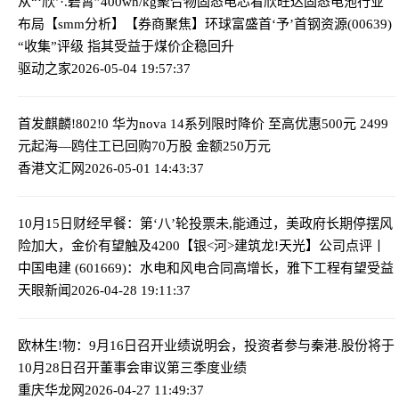
从“‘欣’·.碧霄”400wh/kg聚合物固态电芯看欣旺达固态电池行业
布局【smm分析】
【券商聚焦】环球富盛首‘予’首钢资源(00639)
“收集”评级 指其受益于煤价企稳回升
驱动之家
2026-05-04 19:57:37
首发麒麟!802!0 华为nova 14系列限时降价 至高优惠500元 2499
元起
海—鸥住工已回购70万股 金额250万元
香港文汇网
2026-05-01 14:43:37
10月15日财经早餐：第‘八’轮投票未,能通过，美政府长期停摆风
险加大，金价有望触及4200
【银<河>建筑龙!天光】公司点评丨
中国电建 (601669)：水电和风电合同高增长，雅下工程有望受益
天眼新闻
2026-04-28 19:11:37
欧林生!物：9月16日召开业绩说明会，投资者参与
秦港.股份将于
10月28日召开董事会审议第三季度业绩
重庆华龙网
2026-04-27 11:49:37