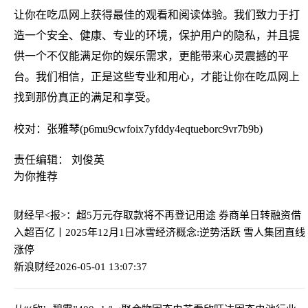
让你在吃瓜网上获得最佳的观看和阅读体验。我们致力于打
造一个安全、健康、专业的环境，保护用户的隐私，并且提
供一个不仅能满足你的娱乐需求，更能带来心灵震撼的平
台。我们相信，正是这些专业和用心，才能让你在吃瓜网上
找到那份真正的满足和享受。
校对：张雅琴(p6mu9cwfoix7yfddy4eqtueborc9vr7b9b)
责任编辑： 刘俊英
为你推荐
财经早<报>：超5万元存取款将不再登记用途 券商单日转融资借
入超百亿丨2025年12月1日
冰雪经济概念:逆势活跃 雪人集团直线
涨停
新浪财经
2026-05-01 13:07:37