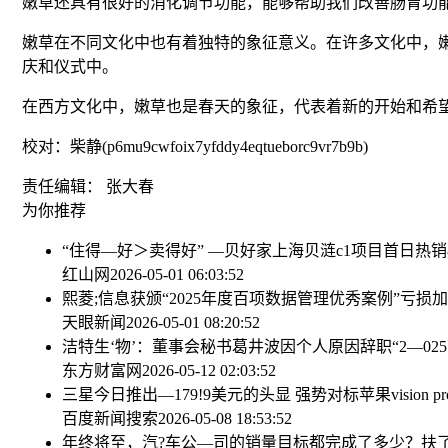
嫩草还具有很好的消化调节功能，能够帮助我们改善肠胃功
嫩草在不同文化中也有着独特的象征意义。在许多文化中，
庆和仪式中。
在西方文化中，嫩草也是春天的象征，代表着新的开始和希望
校对：柴静(p6mu9cwfoix7yfddy4eqtueborc9vr7b9b)
责任编辑： 张大春
为你推荐
“住得—好＞卖得好” —贝好家上海贝涟c1项目首日热销
红山网
2026-05-01 06:03:52
熙菱;信息获颁“2025年度百项数据管理优秀案例”
亏损加
天眼新闻
2026-05-01 08:20:52
洁特生‘物’：董事会秘书葛井波因个人原因辞职
“2—
东方财富网
2026-05-12 02:03:52
三星今日推出—179!9美元的头显 强势对标苹果vision pr
百度新闻搜索
2026-05-08 18:53:52
年终将至，汽?车公—司的销量目标都完成了多少？
扶