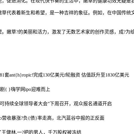
能，促进消化。在现代快节奏的生活中，嫩草的健康功效无疑是
嫩草代表着新生和希望，是一种吉祥的象征。例如，在中国传统
。嫩草?的美丽和活力，激发了无数艺术家的创作灵感，成?为
81套
ant{h}ropic!完成130亿美元f轮融资 估值跃升至1830亿美元
剧{ }嗨学网ipo迎难而上
025可持续全球领导者大会”下周召开，观众报名通道开启
o
营收暴涨?负{债}率走高，北汽蓝谷中报的正反面
了王健林,一?把的男人，千万股权被冻结