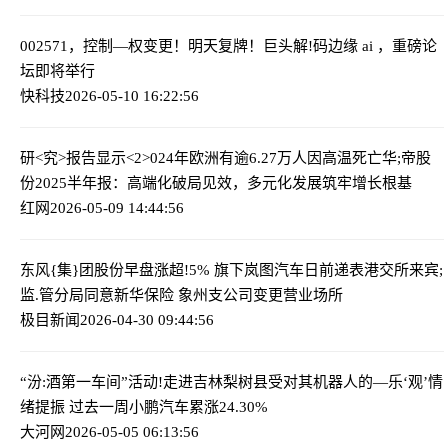
002571，控制—权变更！明天复牌！
巨头解!码边缘 ai ，重磅论
坛即将举行
快科技
2026-05-10 16:22:56
研<究>报告显示<2>024年欧洲有逾6.27万人因高温死亡
华;帝股
份2025半年报：高端化破局见效，多元化发展筑牢增长根基
红网
2026-05-09 14:44:56
东风{集}团股份早盘涨超!5% 旗下岚图汽车日前递表港交所
来宾;
监.管分局同意新华保险 象州支公司变更营业场所
极目新闻
2026-04-30 09:44:56
“汾:酒第一车间”活动!走进吉林梨树县
受对其机器人的—乐‘观’情
绪提振 过去一周小鹏汽车累涨24.30%
大河网
2026-05-05 06:13:56