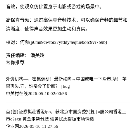
音效，使观众仿佛置身于电影或游戏的场景中。
高保真音频：通过高保真音频技术，可以确保音频的细节和
清晰度，使得声音效果更加生动和真实。
校对：何频(p6mu9cwfoix7yfddy4eqtueborc9vr7b9b)
责任编辑： 潘美玲
为你推荐
外资机构—，密集调研！最新动向→
中国成唯一下滑市.场！ 苹
果再失,守，谁蚕食了份额？ | bug
中关村在线
2026-05-10 02:00:56
首{创}证券拟赴香港ipo，获北京市国资委批复 | a股公司香港上
市
o?exn:黄金走势分歧 债务忧虑提振市场情绪
企业网
2026-05-10 11:27:56