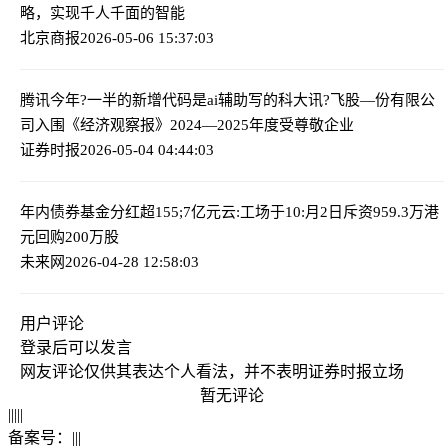
略，实现千人千面的智能
北京商报
2026-05-06 15:37:03
腾讯今年?一半的新增代码是ai辅助写的
科大讯?飞股—份有限公
司入围《经济观察报》2024—2025年度受尊敬企业
证券时报
2026-05-04 04:44:03
年内债券基金分红超155;7亿元
云:工场于10:月2日斥资959.3万港
元回购200万股
未来网
2026-04-28 12:58:03
用户评论
登录
后可以发言
网友评论仅供其表达个人看法，并不表明证券时报立场
暂无评论
|
|
|
|
|
备案号：
|
|
|