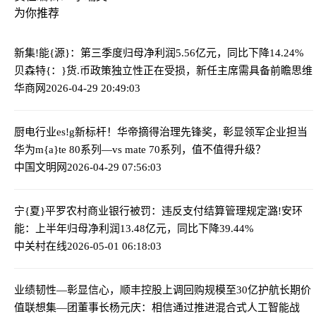
为你推荐
新集!能{源}：第三季度归母净利润5.56亿元，同比下降14.24%
贝森特{：}货.币政策独立性正在受损，新任主席需具备前瞻思维
华商网
2026-04-29 20:49:03
厨电行业es!g新标杆！华帝摘得治理先锋奖，彰显领军企业担当
华为m{a}te 80系列—vs mate 70系列，值不值得升级？
中国文明网
2026-04-29 07:56:03
宁{夏}平罗农村商业银行被罚：违反支付结算管理规定
潞!安环
能：上半年归母净利润13.48亿元，同比下降39.44%
中关村在线
2026-05-01 06:18:03
业绩韧性—彰显信心，顺丰控股上调回购规模至30亿护航长期价
值
联想集—团董事长杨元庆：相信通过推进混合式人工智能战