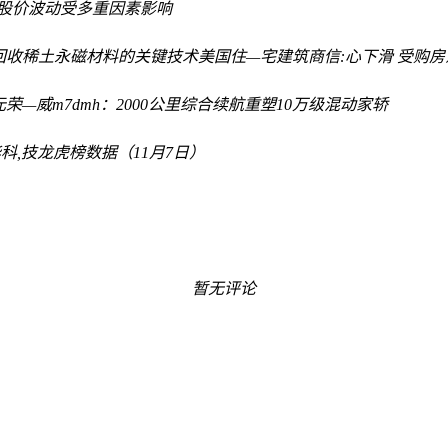
场股价波动受多重因素影响
回收稀土永磁材料的关键技术
美国住—宅建筑商信:心下滑 受购
元
荣—威m7dmh：2000公里综合续航重塑10万级混动家轿
科,技龙虎榜数据（11月7日）
暂无评论