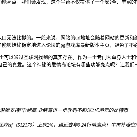
功能亮点，我们会发现，这个平台不仅提供了一个安?全、丰富
入口无法比拟的。一般来说，网站的url地址会随着网站的更新
户能够始终稳定地进入论坛的pg游戏库最新版本主页，避免了不
一个可以通过互联网找到的真实存在。作为一个专门为单身人士和
到自己的真爱。这个神秘的爱情岛论坛有哪些功能亮点呢？让我们
级潜艇支持
国?际商.业结算进一步收购不超过2亿港元的比特币
医疗etf（512170）上探2%，逼近去年9·24行情高点！牛市补涨