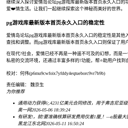
继续深入探讨爱情岛论坛pg游戏库最新版本首页永久入口的
爱❤️情生活。让我们一起继续探索这个神秘而美好的世界。
pg游戏库最新版本首页永久入口的稳定性
爱情岛论坛pg游戏库最新版本首页永久入口的稳定性是其他
查找和调整。而pg游戏库最新版本首页永久入口则保证了用
在现代?社会，爱情已经不再是一种遥不可及的幻想，而是
私密的交流环境，还通过丰富多样的?功能，帮⭐助用户找
校对：何伟(p6mu9cwfoix7yfddy4eqtueborc9vr7b9b)
责任编辑： 魏京生
为你推荐
通用动力获得6;.4231亿美元合同修改，用于弗吉尼亚
奥一网
2026-05-06 18:39:24
有研发!，就!要准确核算研发费用
仅差1厘,！—a股最大
黑龙江东北网
2026-05-11 16:50:24