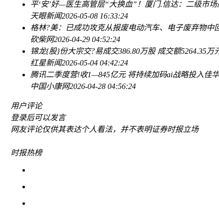
平‘安’好—医生高管层“大换血”！
厦门.信达：二级市
天眼新闻
2026-05-08 16:33:24
格林?美：已成功攻克从报废电动汽车、电子废弃物中
砍柴网
2026-04-29 04:52:24
锦龙{股}份大宗交?易成交386.80万股 成交额5264.35万
红星新闻
2026-05-04 04:42:24
腾讯二季度营!收1—845亿元 将持续加码ai战略投入
佳华
中国小康网
2026-04-28 04:56:24
用户评论
登录
后可以发言
网友评论仅供其表达个人看法，并不表明证券时报立场
时报
热榜