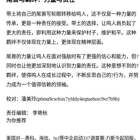
带土将自己的尾兽写轮眼转移给鸣人，这不仅是一种力量的
传承，更是一种责任的接受。带土的选择，让鸣人肩负起了
更大的责任，即利用这种力量来保护村子，维护和平。这种
羁绊不仅体现在力量上，更体现在精神层面。
尾兽的力量让鸣人在面对强敌时有了更强的信心和能力，但?
同时也让他更加深刻地认识到力量的责任。这种意想不到的?
羁绊，使得鸣人在成长过程中，不断反思自己的?行为，并努
力成为一个值得信赖的领袖。
校对：潘美玲(p6mu9cwfoix7yfddy4eqtueborc9vr7b9b)
责任编辑： 李艳秋
为你推荐
美国对—惠科、海信、!tcl等中企启动337调查
赛:力斯今起招股，