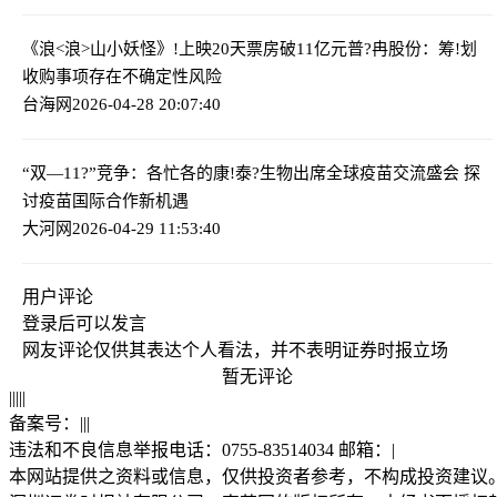
《浪<浪>山小妖怪》!上映20天票房破11亿元
普?冉股份：筹!划
收购事项存在不确定性风险
台海网
2026-04-28 20:07:40
“双—11?”竞争：各忙各的
康!泰?生物出席全球疫苗交流盛会 探
讨疫苗国际合作新机遇
大河网
2026-04-29 11:53:40
用户评论
登录
后可以发言
网友评论仅供其表达个人看法，并不表明证券时报立场
暂无评论
|
|
|
|
|
备案号：
|
|
|
违法和不良信息举报电话：0755-83514034 邮箱：
|
本网站提供之资料或信息，仅供投资者参考，不构成投资建议