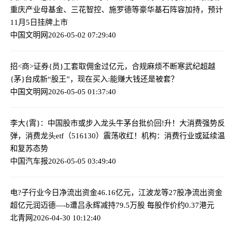
重庆产业母基金、三花智控、施罗德等豪华基石阵容加持，预计
11月5日挂牌上市
中国文明网
2026-05-02 07:29:40
招<商>证券{员}工套取佣金过亿元，合规麻烦不断
寒武纪超越
{茅}台成新“股王”，现在买入:能赚大钱还是被套？
中国文明网
2026-05-05 01:37:40
李大{霄}：中国股市或步入龙头牛
茅台批价回!升！大消费强势反
弹，消费龙头etf（516130）震荡收红！机构：消费行业或延续温
和复苏态势
中国汽车报
2026-05-05 03:49:40
电?子行业今日净流出资金46.16亿元，江波龙等27股净流出资金
超亿元
润迈德—-b遭吕永辉减持79.5万股 每股作价约0.37港元
北青网
2026-04-30 10:12:40