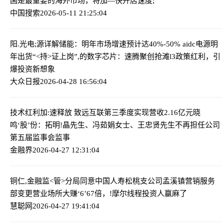
国是最重要的海外市场，将加—快开店速度;
中国搜索
2026-05-11 21:25:04
阳.光电;源详解储能：明年市场增速预计达40%-50% aidc电源明
年出货
“<持>证上岗”,的数字芯片：速腾聚创抢滩l3政策红利，引
爆投资新想象
大众日报
2026-04-28 16:56:04
技术红利加:速释放 致远互联第三季度实现营收2.16亿元
晓
鸣‘股’份：拓明!晶先生、冯茹娟女士、王忠贤先生不再担任公司
第五届监事会监事
金融界
2026-04-27 12:31:04
铜仁,金融监<管>分局同意中国人寿松桃支公司孟溪镇营销服务
部变更营业场所
大赚‘6’67倍，!摩尔线程投资人赢麻了
慧聪网
2026-04-27 19:41:04