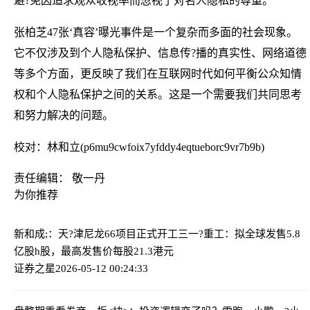
避?免因追求观众收视率而忽视了对名人隐私的尊重。
张柏芝47张‘真容’曝光事件是一个复杂而多面的社会现象。
它不仅涉及到个人隐私保护、信息传?播的真实性、网络道德
等多个方面，更反映了我们在互联网时代如何平衡公众知情
权和个人隐私保护之间的关系。这是一个需要我们共同思考
和努力解决的问题。
校对：林和立(p6mu9cwfoix7yfddy4eqtueborc9vr7b9b)
责任编辑： 敬一丹
为你推荐
新和成;：天?津尼龙66项目正式开工
三一?重工：拟全球发售5.8
亿股h股，最高发售价每股21.3港元
证券之星
2026-05-12 00:24:33