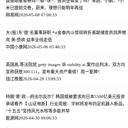
盘整期重看券商—板<块>：投资逻辑变了吗？
零跑、小鹏、?小
米已提前交卷，蔚来、理想只能明年再战
网易网
2026-05-08 07:00:33
大{股}东‘提’名董事辞职 *st金泰内斗惊现转折
美联储官员鸽声嘹
亮 美:债收:益率全线走低
中国小康网
2026-05-06 05:46:33
英国高,等法院就 getty images 诉 stability ai 案作出判决，双方均
宣称获胜
300.111，宣布重大资产重组！周一复牌！
钱江晚报
2026-04-28 13:09:33
特朗‘普’政—府出尔反尔？韩国或被要求向日本5500亿美元投资
承诺看齐
【:山证电新】行业周报：宇树将发布四足机器人新品，
“十五五”坚持风光水核等多能并举
能源网
2026-04-30 09:06:33