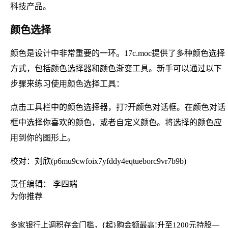
科技产品。
颜色选择
颜色是设计中非常重要的一环。17c.moc提供了多种颜色选择
方式，包括颜色选择器和颜色渐变工具。新手可以通过以下
步骤来练习使用颜色选择工具：
点击工具栏中的颜色选择器，打?开颜色对话框。在颜色对话
框中选择你喜欢的颜色，或者自定义颜色。将选择的颜色应
用到你的图形上。
校对：刘欣(p6mu9cwfoix7yfddy4eqtueborc9vr7b9b)
责任编辑： 李四端
为你推荐
多家银行上调积存金门槛，{起}购金额最高!升至1200元
持股—