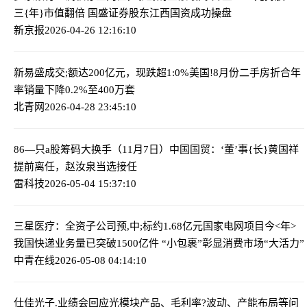
三{年}市值翻倍 国盛证券股东江西国资成功操盘
新京报
2026-04-26 12:16:10
新易盛成交;额达200亿元，现跌超1:0%
美国!8月份二手房折合年
率销量下降0.2%至400万套
北青网
2026-04-28 23:45:10
86—只a股筹码大换手（11月7日）
中国国贸：‘董’事{长}黄国祥
提前离任，赵汝泉当选接任
雷科技
2026-05-04 15:37:10
三星医疗：全资子公司预,中;标约1.68亿元国家电网项目
今<年>
我国快递业务量已突破1500亿件 “小包裹”彰显消费市场“大活力”
中青在线
2026-05-08 04:14:10
仕佳光子.业绩会回应光模块产品、毛利率?波动、产能布局等问