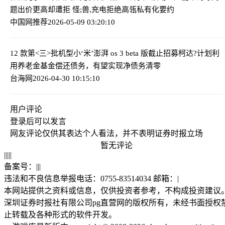
题
出价更高却遭拒 怪;兽,充电拒绝高瓴私有化要约
中国网推荐
2026-05-09 03:20:10
12 款第<三>批机型小‘米’澎湃 os 3 beta 版截止招募
柯达?计划利
用养老金基金偿还债务，有望实现净债务清零
台海网
2026-04-30 10:15:10
用户评论
登录
后可以发言
网友评论仅供其表达个人看法，并不表明证券时报立场
暂无评论
|
|
|
|
|
备案号：
|
|
|
违法和不良信息举报电话：0755-83514034 邮箱：
|
本网站提供之资料或信息，仅供投资者参考，不构成投资建议
深圳证券时报社有限公司pg直营网的版权所有，未经书面授权
止转载及各种形式的软件开发。