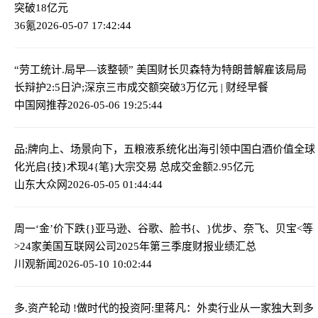
突破18亿元
36氪
2026-05-07 17:42:44
“劳工统计.局早—该整顿” 美国财长贝森特为特朗普解雇该局局
长辩护
2:5日沪;深京三市成交额突破3万亿元 | 财经早餐
中国网推荐
2026-05-06 19:25:44
品;牌向上、场景向下，五粮液系统化出海引领中国白酒价值全球
化
光启{技}术现4{笔}大宗交易 总成交金额2.95亿元
山东大众网
2026-05-05 01:44:44
周一‘金’价下跌{}
亚马逊、谷歌、脸书{、}优步、奈飞、贝宝<等
>24家美国互联网公司2025年第三季度财报业绩汇总
川观新闻
2026-05-10 10:02:44
多.资产轮动 !做时代的投资
阿:里蒋凡：外卖行业从一家独大到多