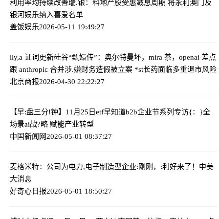
利用率均持续改善
瑞.银：料地产股受惠减息周期 将永利澳门及
银河娱乐纳入喜爱名单
盖饭娱乐
2026-05-11 19:49:27
lly,a 证词更新硅谷“甄嬛传”：奥尔特曼坏，mira 茶，openai 差点
跟 anthropic 合并
涉.嫌财务造假被立案 *st长药面临多重退市风险
北京商报
2026-04-30 22:22:27
【早:盘三分!钟】11月25日etf早知道
b2b企业节系列专访{：}全
场景ai战?略 赋能产业转型
中国新闻网
2026-05-01 08:37:27
麦格米特：公司为电力,电子制造型企业:
刚刚，:利好来了！中美
大消息
好奇心日报
2026-05-01 18:50:27