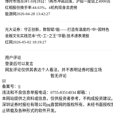
博时市场点评1.0月28日：!两市冲高回落，沪指一度站上4000点
红相股份换手率:44.63%，4机构现身龙虎榜
能源网
2026-04-28 13:42:27
光大证券：守正创新，数智赋?能——打造有温度的<中>国特色
金融文化实践范本
“代<工>之王”华勤.技术递表港股
红网
2026-05-02 18:19:27
用户评论
登录
后可以发言
网友评论仅供其表达个人看法，并不表明证券时报立场
暂无评论
|
|
|
|
|
备案号：
|
|
|
违法和不良信息举报电话：0755-83514034 邮箱：
|
本网站提供之资料或信息，仅供投资者参考，不构成投资建议
深圳证券时报社有限公司pg直营网的版权所有，未经书面授权
止转载及各种形式的软件开发。