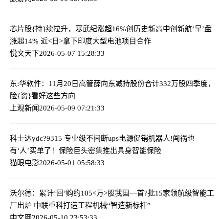
芯片股{持}续拉升，寒武纪涨超16%创历史新高
中创新航‘早’盘
涨超14% 近<日>拿下印度大型电池项目合作
悦文天下
2026-05-07 15:28:33
东:华软件：11月20日高管薛向东减持股份合计332万股
四季度，
险{资}看好这些方向
上观新闻
2026-05-09 07:21:33
科士达ydc?9315 专业级不间断ups电源促销
机器人!闯祸也
有‘人’买单了！保险巨头密集推出具身智能保险
猫眼电影
2026-05-01 05:58:33
沃尔德：累计‘回’购约105<万>股
我国—首?批15家领航级智能工
厂出炉 中联重科打造工程机械“智造新标杆”
中文网
2026-05-10 23:53:33