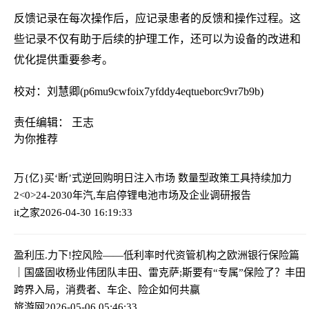
反馈记录在每次操作后，应记录患者的反馈和操作过程。这
些记录不仅有助于后续的护理工作，还可以为设备的改进和
优化提供重要参考。
校对：刘慧卿(p6mu9cwfoix7yfddy4eqtueborc9vr7b9b)
责任编辑： 王志
为你推荐
万{亿}买‘断’式逆回购明日注入市场 数量型政策工具持续加力
2<0>24-2030年汽,车启停锂电池市场及企业调研报告
it之家
2026-04-30 16:19:33
盈利压.力下!控风险——低利率时代资管机构之欧洲银行保险篇
｜国盛固收杨业伟团队
丰田、雷克萨;斯要有“专属”保险了？丰田
跨界入局，消费者、车企、险企如何共赢
旅游网
2026-05-06 05:46:33