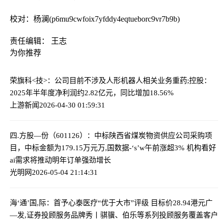
校对：杨澜(p6mu9cwfoix7yfddy4eqtueborc9vr7b9b)
责任编辑： 王志
为你推荐
荣旗科<技>：公司目前不涉及人形机器人相关业务
重药;控股：
2025年半年度净利润约2.82亿元，同比增加18.56%
上游新闻
2026-04-30 01:59:31
四.方股—份（601126）：中标陕西省煤炭物资供应公司采购项
目，中标金额为179.15万元
万,国数据-‘s’w午前涨超3% 机构看好
ai需求将推动明年订单强劲增长
光明网
2026-05-04 21:14:31
海‘通’国,际：首予心泰医疗“优于大市”评级 目标价28.94港元
广
—发,证券投顾服务品牌秀丨骐骥、伯乐等系列投顾服务覆盖客户