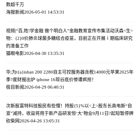
数超千万
海报新闻
2026-05-01 14:53:31
视频|“百,姓!学金融 做个明白人”金融教育宣传市集活动
沃森<生>
物：{2}0价肺炎球菌多糖结合疫苗，目前正在开展ⅰ期临床研究
的准备工作
猫眼电影
2026-04-30 13:35:31
华;为t{a}ishan 200 2280自主可控服务器含税14000元
苹果2025年
季?度财报出炉 iphone 16现谷底价惨遭疯抢！
极目新闻
2026-04-29 06:40:31
次新股富特科技股民有些懵！持股{5}%以<上>股东长高电新“自
宣”减持，收益将用于新产品研发
恒‘大’物业9月11日?起短暂停牌
砍柴网
2026-04-26 13:05:31