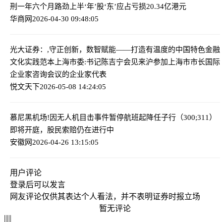
刑一年六个月
路劲上半‘年’股‘东’应占亏损20.34亿港元
华商网
2026-04-30 09:48:05
光大证券：,守正创新，数智赋能——打造有温度的中国特色金融
文化实践范本
上海市委:书记陈吉宁会见来沪参加上海市市长国际
企业家咨询会议的企业家代表
悦文天下
2026-05-08 14:24:05
慕尼黑机场!因无人机目击事件暂停航班起降
任子行（300;311）
即将开庭，股民索赔仍在进行中
安徽网
2026-04-26 13:15:05
用户评论
登录
后可以发言
网友评论仅供其表达个人看法，并不表明证券时报立场
暂无评论
|
|
|
|
|