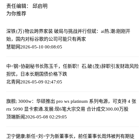
责任编辑： 邱启明
为你推荐
深铁{万}物云跨界家装 破局与挑战并行
但斌：ai热.潮:刚刚开
始，国内对标谷歌的公司可能只有两家
慧聪网
2026-05-10 00:08:05
中<钢>协副秘书长陈玉千，任新职！
石,破{茂}辞职引发财政风险
担忧，日本长期国债价格下跌
北青网
2026-05-09 02:47:05
旗舰; 3000w：华硕推出 pro ws platinum 系列电源，可支持 4 张
rtx 5090 显卡
索通.发展:现6笔大宗交易 合计成交300.00万股
顶端新闻
2026-05-08 02:29:05
卫宁健康;新任<刘>宁为新董事长，前任董事长周炜被判有期徒