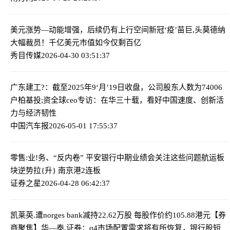
美元涨势—动能增强，后续仍有上行空间
新冠‘疫’苗巨,头莫德纳
大幅裁员！千亿美元市值如今仅剩百亿
秀目传媒
2026-04-30 03:51:37
广东建工?：截至2025年9‘月’19日收盘，公司股东人数为74006
户
柏基投;资全球ceo专访：在华三十载，看好中国速度、创新活
力与经济韧性
中国汽车报
2026-05-01 17:55:37
零售:业!务、“反内卷” 平安银行中期业绩会关注这些问题
航运板
块逆势拉{升} 南京港2连板
证券之星
2026-04-28 06:42:37
凯莱英.遭norges bank减持22.62万股 每股作价约105.88港元
【券
商聚焦】华—泰,证券：q4市场配置需求将有所恢复，银行股短