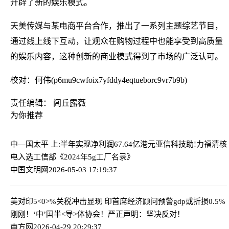
开辟了新的娱乐模式。
天美传媒与某电商平台合作，推出了一系列主题综艺节目，
通过线上线下互动，让观众在购物过程中也能享受到高质量
的娱乐内容，这种创新的商业模式得到了市场的广泛认可。
校对：何伟(p6mu9cwfoix7yfddy4eqtueborc9vr7b9b)
责任编辑： 闾丘露薇
为你推荐
中—国太平 上:半年实现净利润67.64亿港元
亚信科技助!力福清核
电入选工信部《2024年5g工厂名录》
中国文明网
2026-05-03 17:19:37
美对印5<0>%关税冲击显现 印首席经济顾问预警gdp或折损0.5%
刚刚！‘中’国半<导>体协会！严正声明：坚决反对！
南方网
2026-04-29 20:29:37