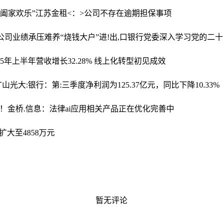
“阖家欢乐”
江苏金租<：>公司不存在逾期担保事项
母公司业绩承压难养“烧钱大户”
进!出,口银行党委深入学习党的二
2?5年上半年营收增长32.28% 线上化转型初见成效
矿山
光大:银行：第:三季度净利润为125.37亿元，同比下降10.33%
卢！
金桥.信息：法律ai应用相关产品正在优化完善中
扩大至4858万元
暂无评论