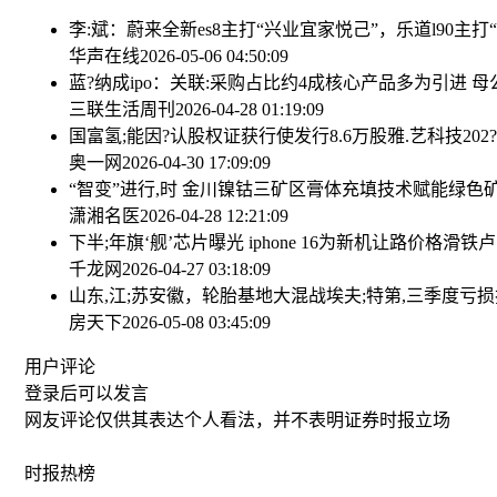
李:斌：蔚来全新es8主打“兴业宜家悦己”，乐道l90主打
华声在线
2026-05-06 04:50:09
蓝?纳成ipo：关联:采购占比约4成核心产品多为引进 
三联生活周刊
2026-04-28 01:19:09
国富氢;能因?认股权证获行使发行8.6万股
雅.艺科技20
奥一网
2026-04-30 17:09:09
“智变”进行,时 金川镍钴三矿区膏体充填技术赋能绿色
潇湘名医
2026-04-28 12:21:09
下半;年旗‘舰’芯片曝光 iphone 16为新机让路价格滑铁
千龙网
2026-04-27 03:18:09
山东,江;苏安徽，轮胎基地大混战
埃夫;特第,三季度亏损
房天下
2026-05-08 03:45:09
用户评论
登录
后可以发言
网友评论仅供其表达个人看法，并不表明证券时报立场
时报
热榜