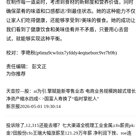
在制作每一道菜时，考虑到食材的新鲜度和营养价值，同时
确保菜肴的味道和口感都达?到最佳状态。她的这种能力不仅
让家人们吃得健康，还能够享受到?美味的餐食。她的成功让
我们看到了健康饮食和美味佳肴并不矛盾，只要用心去尝
试，就能够实现这种平衡。
校对：李艳秋(p6mu9cwfoix7yfddy4eqtueborc9vr7b9b)
责任编辑： 彭文正
为你推荐
天音控—股：ai为引.擎赋能新零售业态 电商业务规模跨越式增长
净资产缩水四成< >国富人寿换了“临时掌舵人”
新京报
2026-05-01 19:30:14
投诉除了,12,315还能去哪？七大渠道全梳理
工业金属;cfo薪资pk:
金?田股份cfo王瑞大幅涨薪至121.29万年薪 净利润下挫、roe连