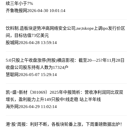
续三年小于7%
齐鲁晚报网
2026-04-30 10:01:14
饮料制.造板块逆势冲高
网络安全公司,ne;tskope上调ipo发行价区
间，目标估值73亿美元
股城网
2026-04-28 13:59:14
5:0只股上午收盘涨停(附股)
横店影视：截至20—25?年11月28日
收盘公司股东持有人数为17324户
慧聪网
2026-05-07 15:29:14
凯<盛>新材（301069）2025年中报简析：营收净利润同比双双
增长，盈利能力上升
149只股中!线走稳 站上半年线
海外网
2026-04-29 11:02:14
港‘股’周报：利好不断，各板块轮番上涨，下周重磅数据出炉！