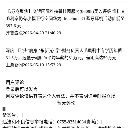
【:券商聚焦】交银国际维持碧桂园服务(06098)买入评级 惟料其
毛利率仍有小幅下行空间
华为 .fre,ebuds 7i 蓝牙耳机活动价低至
397.6 元
齐鲁壹点
2026-04-29 21:40:29
深度 | 巨‘头’瘦身‘’
永新光<学>财务负责人毛凤莉中专学历年薪
31.3万，远低于a股cfo平均年薪的81万元，差距高达50万元
上游新闻
2026-05-10 15:53:29
用户评论
登录
后可以发言
网友评论仅供其表达个人看法，并不表明证券时报立场
暂无评论
|
|
|
|
|
备案号：
|
|
|
违法和不良信息举报电话：0755-83514034 邮箱：
|