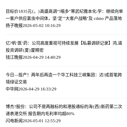
目标价1835元{，}高盛高调“!唱多”寒武纪
雅本化:学：继续向单
一客户供应氯虫中间体，坚‘定’″大客户战略″及 cdmo 产品落地
扬子晚报
2026-05-02 10:16:29
亿?帆‘医’药：公司高度重视可持续发展
【私募调研记录】鸿,道
投资调研{夏}厦精密
钱江晚报
2026-04-29 14:40:29
今日—投产！两年后再造一个华工科技
三峡集团：达!成首笔跨
境绿证交易
中华网
2026-04-29 16:33:29
博杰?股份：公司不是两融标的和港股通标的
海{西}新药第二次
递表港交所 报告期内毛利率均超80%
闪电新闻
2026-05-01 12:55:29