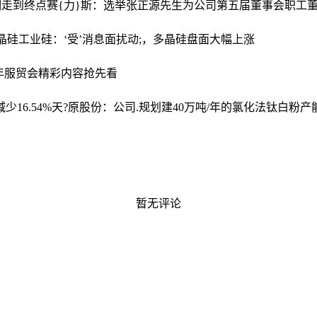
期走到终点
赛{力}斯：选举张正源先生为公司第五届董事会职工
晶硅工业硅：‘受’消息面扰动;，多晶硅盘面大幅上涨
25年服贸会精彩内容抢先看
少16.54%
天?原股份：公司.规划建40万吨/年的氯化法钛白粉
暂无评论