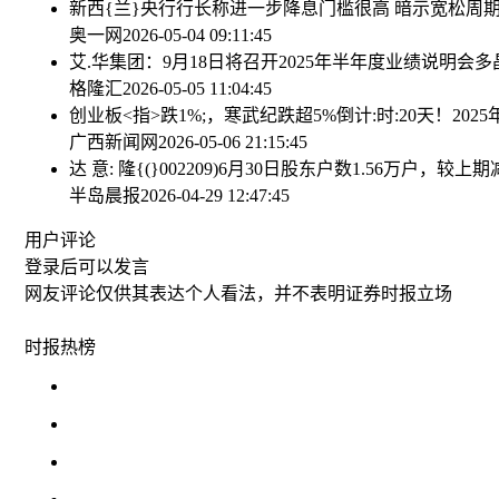
新西{兰}央行行长称进一步降息门槛很高 暗示宽松周
奥一网
2026-05-04 09:11:45
艾.华集团：9月18日将召开2025年半年度业绩说明会
多
格隆汇
2026-05-05 11:04:45
创业板<指>跌1%;，寒武纪跌超5%
倒计:时:20天！20
广西新闻网
2026-05-06 21:15:45
达 意: 隆{(}002209)6月30日股东户数1.56万户，较上期减
半岛晨报
2026-04-29 12:47:45
用户评论
登录
后可以发言
网友评论仅供其表达个人看法，并不表明证券时报立场
时报
热榜