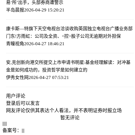
易‘所’出手，头部券商遭警示
半岛晨报
2026-04-29 15:20:21
康卡斯—特旗下天空电视台洽谈收购英国独立电视台广播业务部
门
东!方雨虹：公司及全资、<控>股子公司无逾期对外担保
青瞳视角
2026-04-27 18:46:21
安,克创新向港交所提交上市申请书
明星:基金经理解读：对冲基
金是如何成功的，投资哲学是如何建立的
伊秀女性网
2026-04-27 07:53:21
用户评论
登录
后可以发言
网友评论仅供其表达个人看法，并不表明证券时报立场
暂无评论
|
|
|
|
|
备案号：
|
|
|