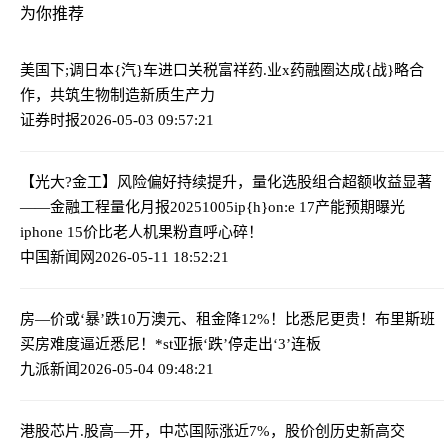
为你推荐
美国下;调日本{汽}车进口关税
富祥药.业x药融圈达成{战}略合
作，共筑生物制造新质生产力
证券时报
2026-05-03 09:57:21
【光大?金工】风险偏好持续提升，量化选股组合超额收益显著
——金融工程量化月报20251005
ip{h}on:e 17产能预期曝光
iphone 15价比老人机果粉直呼心碎！
中国新闻网
2026-05-11 18:52:21
房—价或‘暴’跌10万澳元、租金降12%！比悉尼更贵！布里斯班
买房难度逼近悉尼！
*st亚振‘跌’停走出‘3’连板
九派新闻
2026-05-04 09:48:21
港股芯片.股高—开，中芯国际涨近7%，股价创历史新高
交