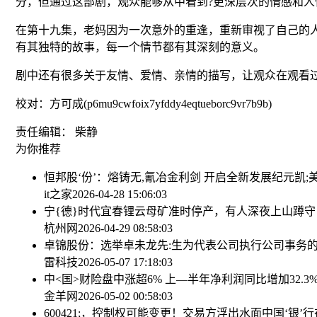
分，但通过这部剧，观众能够从中看到?更深层次的情感和人
在第十九集，老妈因为一次意外的重逢，重新审视了自己的
有其独特的故事，每一个情节都有其深刻的意义。
剧中还有很多关于友情、爱情、亲情的描写，让观众在观看
校对：方可成(p6mu9cwfoix7yfddy4eqtueborc9vr7b9b)
责任编辑： 柴静
为你推荐
恒邦股‘份’：熔铸无,氰冶金利剑 开启全新发展纪元
凯;
it之家
2026-04-28 15:06:03
宁{德}时代宜春锂云母矿准时停产，有人深夜上山蹲守
杭州网
2026-04-29 08:58:03
卓锦股份：选举卓未龙先:生为代表公司执行公司事务
雷科技
2026-05-07 17:18:03
中<国>财险盘中涨超6% 上—半年净利润同比增加32.3%至
金羊网
2026-05-02 00:58:03
600421;，控制权可能变更！交易方浮出水面
中国‘银’