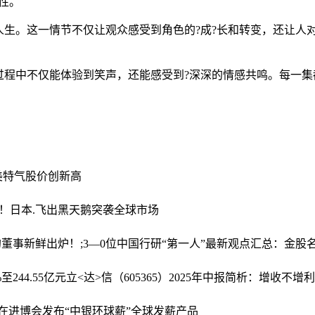
性。
人生。这一情节不仅让观众感受到角色的?成?长和转变，还让人
过程中不仅能体验到笑声，还能感受到?深深的情感共鸣。每一集
美特气股价创新高
！
日本.飞出黑天鹅突袭全球市场
的董事
新鲜出炉！;3—0位中国行研“第一人”最新观点汇总：金
244.55亿元
立<达>信（605365）2025年中报简析：增收不
行在进博会发布“中银环球薪”全球发薪产品