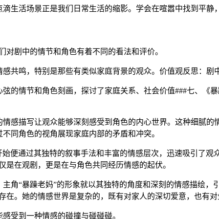
点滴生活场景正是我们日常生活的缩影。学会在喧嚣中找到平静
众们对剧中的情节和角色有着不同的看法和评价。
情感共鸣，特别是那些有类似家庭背景的观众。价值观反思：剧
弦的情节和角色刻画，探讨了家庭关系、社会价值###七、《
的情感描写让观众能够深刻感受到角色的内心世界。这种细腻的
过不同角色的视角展现家庭内部的矛盾和冲突。
集开始便通过其独特的叙事手法和丰富的情感层次，迅速吸引了观
不仅是在观剧，更是在与角色共同经历情感的起伏。
主角“暴躁老妈”的形象就以其独特的角度和深刻的情感描绘，引
的存在。她的情感世界是复杂的，既有对家人的深切爱意，也有对
能感受到一种情感的碰撞与碰碰碰。