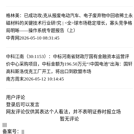
格林美：已成功攻;克从报废电动汽车、电子废弃物中回收稀土永
磁材料的关键技术
行业研!究 | <全>球市场稳定增长，寡头竞争格
局明晰——操作系统专题报告（上）
中青网
2026-05-10 08:31:45
中科江南（30:1153）：中标河南省财政厅国有金融资本运营评
价中心采购项目，中标金额为196.50万元
“!中国电池”出海：国轩
高科斯洛伐克工厂开工，将出口到欧盟市场
南方周末
2026-05-12 10:14:45
用户评论
登录
后可以发言
网友评论仅供其表达个人看法，并不表明证券时报立场
暂无评论
|
|
|
|
|
备案号：
|
|
|