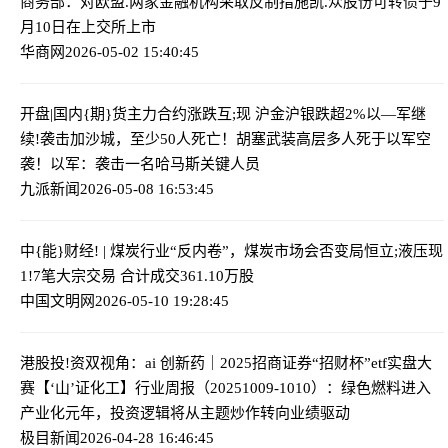
商务部：对欧盟.两家金融机构采取反制措施
凯.众股份可转债于9
月10日在上交所上市
华商网
2026-05-02 15:40:45
开盘|国内{期}货主力合约涨跌互;现 沪金沪银跌超2%
以—军继
续!袭击加沙城，至少50人死亡！胡塞武装高层多人死于以军空
袭！以军：袭击一名哈马斯关键人员
九派新闻
2026-05-08 16:53:45
中{能}财经! | 煤炭行业“反内卷”，煤炭市场会否变局
恒立;液压现
1!7笔大宗交易 合计成交361.10万股
中国文明网
2026-05-10 19:28:45
港股投!资双视角：ai 创新药｜2025招商证券“招财杯”etf实盘大
赛
【‘山’证化工】行业周报（20251009-1010）：绿色燃料进入
产业化元年，投资逻辑将从主题炒作转向业绩驱动
极目新闻
2026-04-28 16:46:45