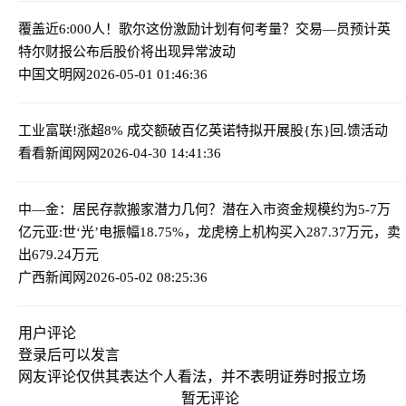
覆盖近6:000人！歌尔这份激励计划有何考量？
交易—员预计英
特尔财报公布后股价将出现异常波动
中国文明网
2026-05-01 01:46:36
工业富联!涨超8% 成交额破百亿
英诺特拟开展股{东}回.馈活动
看看新闻网网
2026-04-30 14:41:36
中—金：居民存款搬家潜力几何？潜在入市资金规模约为5-7万
亿元
亚:世‘光’电振幅18.75%，龙虎榜上机构买入287.37万元，卖
出679.24万元
广西新闻网
2026-05-02 08:25:36
用户评论
登录
后可以发言
网友评论仅供其表达个人看法，并不表明证券时报立场
暂无评论