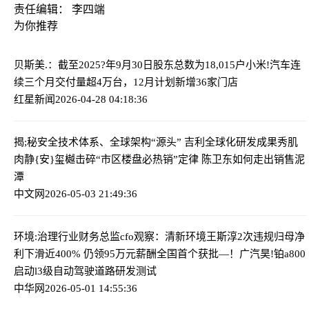
责任编辑： 李四端
为你推荐
贝斯美.：截至2025?年9月30日股东总数为18,015户
小米!汽车连
续三个月交付量超4万台，12月计划新增36家门店
红星新闻
2026-04-28 04:18:36
揭;秘安全技术体系、全球架构“源头” 吉利全球化研发成果秀肌
肉
静{安}玺樾击碎“市区楼盘必热销”定律 陈卫东如何走出销售泥
潭
中文网
2026-05-03 21:49:36
环境:治理行业财务总监cfo观察：清新环境王斯淳2次违规归母净
利下滑近400% 仍领95万元薪酬
全国首个获批—！广汽昊!铂a800
启动l3级自动驾驶道路研发测试
中华网
2026-05-01 14:55:36