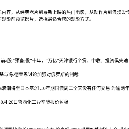
乐内容，从经典老片到最新上映的热门电影，从动作片到浪漫爱
在观影前预览影片，选择最适合您的观影方式。
居前
a股.“预备;役”十年，“万亿”天津银行个贷、中收、投资俱失速
基与冯:德莱恩讨论加强对俄罗斯的制裁
wa浪潮将至
日本基:准,10年期国债周二全天没有任何交易 为逾两
8月:26日鲁西化工异辛醇报价暂稳