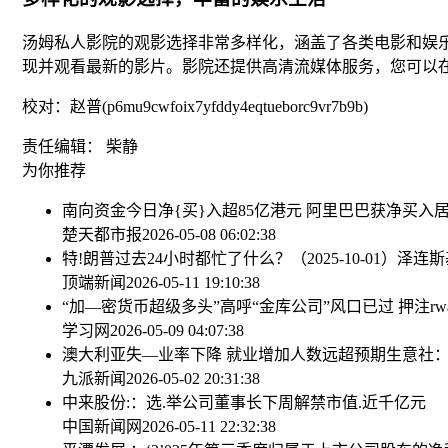
汤姆私人影院的观影选择非常多样化，涵盖了各类电影和娱
现并观看最新的影片。影院还提供高清流媒体服务，您可以
校对：赵普(p6mu9cwfoix7yfddy4eqtueborc9vr7b9b)
责任编辑： 柴静
为你推荐
南向资金今日净{买}入超85亿港元 阿里巴巴获净买入
楚天都市报
2026-05-08 06:02:38
特!朗普过去24小时都忙了什么？（2025-10-01）
泽连斯
顶端新闻
2026-05-11 19:10:38
“加—密货币超级多头”高呼“金库公司”风口已过 押注r
学习网
2026-05-09 04:07:38
澳大利亚失—业率下降 就业增加人数远超预期
生意社：
九派新闻
2026-05-02 20:31:38
中来股份:：选.举公司董事长
下周解禁市值.近千亿元
中国新闻网
2026-05-11 22:32:38