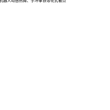
 带来机器人动感热舞、手冲拿铁等花式看点