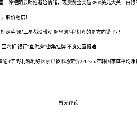
:国—停摆阴云助推避险情绪，现货黄金突破3800美元大关，白
易日，股价翻倍！
理规定
苹‘果’三星都没带动 超轻薄‘手’机真的是方向错了吗
低;至六折 银行“直供房”密集挂牌 不良处置提速
比高增逾4倍 野村称利好因素已被市场定价
2<0>25:年韩国家庭平均
暂无评论