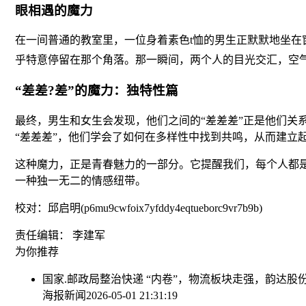
眼相遇的魔力
在一间普通的教室里，一位身着素色t恤的男生正默默地坐在
乎特意停留在那个角落。那一瞬间，两个人的目光交汇，空气
“差差?差”的魔力：独特性篇
最终，男生和女生会发现，他们之间的“差差差”正是他们关
“差差差”，他们学会了如何在多样性中找到共鸣，从而建立
这种魔力，正是青春魅力的一部分。它提醒我们，每个人都
一种独一无二的情感纽带。
校对：邱启明(p6mu9cwfoix7yfddy4eqtueborc9vr7b9b)
责任编辑： 李建军
为你推荐
国家.邮政局整治快递 “内卷”，物流板块走强，韵达股
海报新闻
2026-05-01 21:31:19