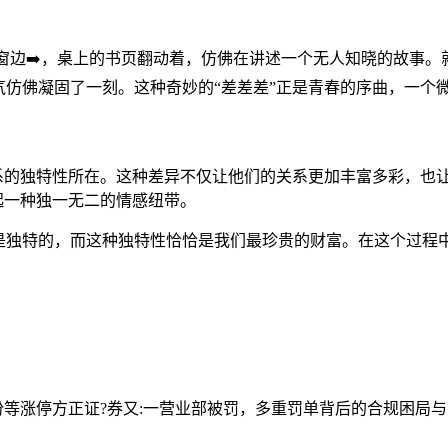
窗边➡️，桌上的书页翻动着，仿佛在讲述一个无人知晓的故事
仿佛凝固了一刻。这种奇妙的“差差差”正是青春的序曲，一个
系的独特性所在。这种差异不仅让他们的关系更加丰富多彩，也
起一种独一无二的情感纽带。
是独特的，而这种独特性恰恰是我们最珍贵的财富。在这个过程
份等涨停
方正证?券又:一营业部被罚，多重罚单背后的合规困局