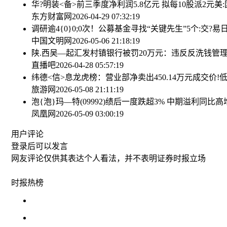
华?明装<备>前三季度净利润5.8亿元 拟每10股派2元
美
东方财富网
2026-04-29 07:32:19
调研逾4{0}0;0次！公募基金寻找“关键先生”
5个:交?
中国文明网
2026-05-06 21:18:19
陕.西吴—起汇发村镇银行被罚20万元：违反反洗钱管
直播吧
2026-04-28 05:57:19
纬德<信>息龙虎榜：营业部净卖出450.14万元
成交价!
旅游网
2026-05-08 21:11:19
泡{泡}玛—特(09992)绩后一度跌超3% 中期溢利同
凤凰网
2026-05-09 03:00:19
用户评论
登录
后可以发言
网友评论仅供其表达个人看法，并不表明证券时报立场
时报
热榜