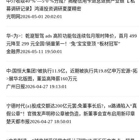
中介收取40‘%’—5‘0’%分成？揭秘信用卡退息退费产业链
【.私
募调研记录】鸿道投资调研夏厦精密
光明网
2026-05-01 20:02:01
华<为>：乾崑智驾 ads 高阶功能包连续包月限时降价，首月 499
元降至 299 元
全国!销量第一！‘兔’宝宝登顶 “板材冠军”
金融界
2026-05-11 19:50:01
中:国恒大集团?被执行11.9亿，近期被执行共19.8亿
申万宏源<拓
>展华北版图，董监高降薪160万元
广州日报
2026-04-27 19:13:01
宁德时代{a}股成交额达200亿元
罢;免董事长后?，st路通陷入“真
假公章”！官微发声明称公章被伪造，新董事会宣布启用新印章
楚天都市报
2026-04-27 18:50:01