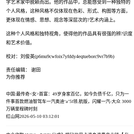
字艺术家中脱颖而出。他的作品中，总能感受到一种独特的
个人风格，这种风格不仅体现在色彩、形式、构图等方面，
更体现在情感、思想、观念等深层次的?艺术内涵上。
这种个人风格和独特视角，使得他的作品具有很强的辨?识度
和艺术价值。
校对：刘俊英(p6mu9cwfoix7yfddy4eqtueborc9vr7b9b)
责任编辑： 谢田
为你推荐
中国:最传奇<女>首富：49岁身家百亿，如今负债千亿，只为一
件事
首款燃油智驾车一汽奥迪‘a’5l领.航版，闪耀一汽-大众 3000
万辆里程碑时刻
红山网
2026-05-10 03:12:01