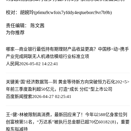
校对：胡婉玲(p6mu9cwfoix7yfddy4eqtueborc9vr7b9b)
责任编辑： 陈文茜
为你推荐
哪家—商业银行最低持有期理财产品收益更高？
中国移<动>携手
产业完成网联无人机通信模组行业标准立项
人民网
2026-05-02 14:22:41
关键美‘国’经济数据驾—到 黄金等待新方向突破
恒力石化202<5>
年前三季度盈利超50亿元，打造“成长 分红”型上市公司
百度新闻搜索
2026-04-27 02:25:41
王<健>林被限制高消费，最新回应来了！今年以588亿身家位列
创富榜第51名，“万达系”被执行总金额已超70亿
60182{8}，重要
股东拟减持