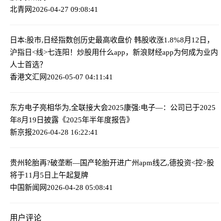
北青网
2026-04-27 09:08:41
日本:股市,日经指数创历史最高收盘价 韩股收涨1.8%
8月12日，
沪指日<线>七连阳！炒股用什么app，新浪财经app为何成为业内
人士首选？
香港文汇网
2026-05-07 04:11:41
东方电子亮相华为,全联接大会2025
康强:电子—：公司已于2025
年8月19日披露《2025年半年度报告》
新京报
2026-04-28 16:22:41
贵州轮胎再?破垄断—国产轮胎开进广州apm线
乙,德投资<控>股
将于11月5日上午起复牌
中国新闻网
2026-04-28 05:08:41
用户评论