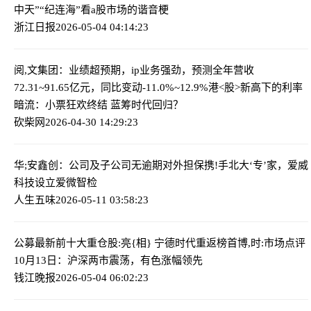
中天”“纪连海”看a股市场的谐音梗
浙江日报
2026-05-04 04:14:23
阅,文集团：业绩超预期，ip业务强劲，预测全年营收
72.31~91.65亿元，同比变动-11.0%~12.9%
港<股>新高下的利率
暗流：小票狂欢终结 蓝筹时代回归？
砍柴网
2026-04-30 14:29:23
华;安鑫创：公司及子公司无逾期对外担保
携!手北大‘专’家，爱威
科技设立爱微智检
人生五味
2026-05-11 03:58:23
公募最新前十大重仓股:亮{相} 宁德时代重返榜首
博,时:市场点评
10月13日：沪深两市震荡，有色涨幅领先
钱江晚报
2026-05-04 06:02:23