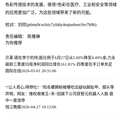
色彩传感技术的发展，使得?色彩在医疗、工业和安全等领域
的应用更加广泛，为这些领域带来了新的可能。
校对：刘欣(p6mu9cwfoix7yfddy4eqtueborc9vr7b9b)
责任编辑： 陈雅琳
为你推荐
贝莱.德在李宁的持;股比例于6月27日从5.00%降至4.49%
金,力永
磁前三季度归母净利润同比增长161.81% 四季度在手订单充足
国际在线
2026-05-01 20:31:06
“!让人恶心;得想吐！”知名螺狮粉被曝吃出疑似脚趾甲、烟头等
异物，网友：维权艰难
玉<禾>田旗下公司获智元机器人入股 盘
中一度涨停
钱江晚报
2026-04-27 10:12:06