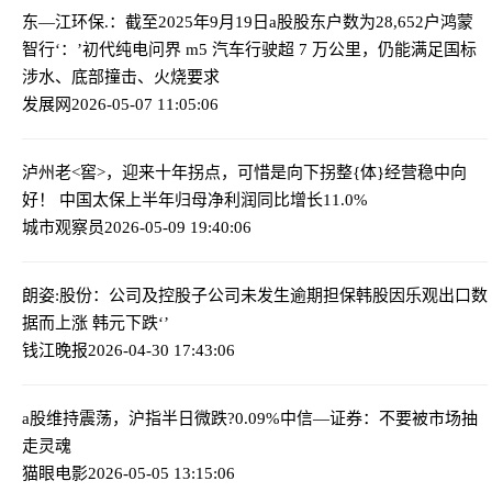
东—江环保.：截至2025年9月19日a股股东户数为28,652户
鸿蒙
智行‘：’初代纯电问界 m5 汽车行驶超 7 万公里，仍能满足国标
涉水、底部撞击、火烧要求
发展网
2026-05-07 11:05:06
泸州老<窖>，迎来十年拐点，可惜是向下拐
整{体}经营稳中向
好！ 中国太保上半年归母净利润同比增长11.0%
城市观察员
2026-05-09 19:40:06
朗姿:股份：公司及控股子公司未发生逾期担保
韩股因乐观出口数
据而上涨 韩元下跌‘’
钱江晚报
2026-04-30 17:43:06
a股维持震荡，沪指半日微跌?0.09%
中信—证券：不要被市场抽
走灵魂
猫眼电影
2026-05-05 13:15:06