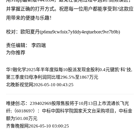
并掌握正确的打开方式。祝愿每一位用户都能享受到?这款应
用带来的便捷与乐趣！
校对：欧阳夏丹(p6mu9cwfoix7yfddy4eqtueborc9vr7b9b)
责任编辑： 李四端
为你推荐
华?融化学2025年半年度拟每10股派发现金股利0.4元
键凯‘科’技,
第三季度归母净利润同比增296.5%至1867万元
北晚新视觉网
2026-05-10 00:43:25
唯捷创:芯：239402969股限售股将于10月13日上市流通
长飞光
纤;（601869?）：中标中国科学院国家天文台采购项目，中标金
额为501.00万元
齐鲁晚报网
2026-05-10 03:00:25