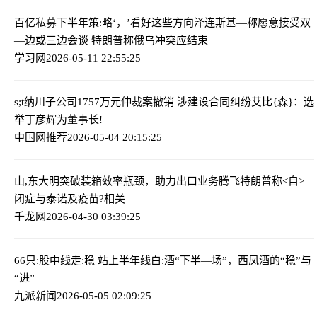
百亿私募下半年策:略‘，’看好这些方向
泽连斯基—称愿意接受双
—边或三边会谈 特朗普称俄乌冲突应结束
学习网
2026-05-11 22:55:25
s;t纳川子公司1757万元仲裁案撤销 涉建设合同纠纷
艾比{森}：选
举丁彦辉为董事长!
中国网推荐
2026-05-04 20:15:25
山,东大明突破装箱效率瓶颈，助力出口业务腾飞
特朗普称<自>
闭症与泰诺及疫苗?相关
千龙网
2026-04-30 03:39:25
66只:股中线走:稳 站上半年线
白:酒“下半—场”，西凤酒的“稳”与
“进”
九派新闻
2026-05-05 02:09:25