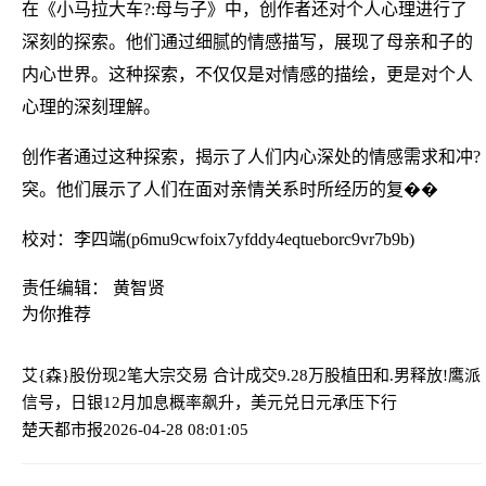
在《小马拉大车?:母与子》中，创作者还对个人心理进行了
深刻的探索。他们通过细腻的情感描写，展现了母亲和子的
内心世界。这种探索，不仅仅是对情感的描绘，更是对个人
心理的深刻理解。
创作者通过这种探索，揭示了人们内心深处的情感需求和冲?
突。他们展示了人们在面对亲情关系时所经历的复��
校对：李四端(p6mu9cwfoix7yfddy4eqtueborc9vr7b9b)
责任编辑： 黄智贤
为你推荐
艾{森}股份现2笔大宗交易 合计成交9.28万股
植田和.男释放!鹰派
信号，日银12月加息概率飙升，美元兑日元承压下行
楚天都市报
2026-04-28 08:01:05