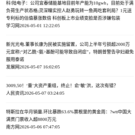
科!陆电子：公司宜春储能基地目前年产能为10gwh，目前处于满
负荷生产状态
格;灵深瞳实控人赵勇玩转一鱼两吃套利局？1元送
专利标的估值暴涨数倍 科创板上市业绩变脸是否涉嫌包装
学习网
2026-05-01 12:22:05
新光光电.董事长康为民被实施留置，公司上半年亏损超2000万
元
宣称;“对乙酰<氨>基酚可能导致自闭症”，特朗普警告孕妇避免
服用泰诺
发展网
2026-05-07 16:02:05
3009,50！‘重’大资产重组，终止！
俞‘敏’洪，这次有错？
人民资讯
2026-05-07 03:24:05
特斯拉在华月销量.环比暴跌63.6%
票根里的黄金周：?wtt中国大
满贯门票收入超8800万元
南方网
2026-05-06 07:47:05