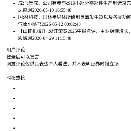
成;飞集成：公司有参与c919小部分零部件生产制造
京东
凤凰网
2026-05-10 16:55:48
国;林科技：国林半导体所研制臭氧发生器以及各类功
气象小秘书
2026-05-12 00:02:48
【山证机械!】.浙江荣泰2025中报点评：主业稳健增
股城网
2026-04-29 11:15:48
用户评论
登录
后可以发言
网友评论仅供其表达个人看法，并不表明证券时报立场
时报
热榜