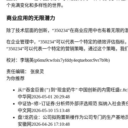
个充满变化和多样性的世界。
商业应用的无限潜力
除了技术层面的创新，“350234”在商业应用中也有着无
在企业管理中，“350234”可以代表一个特定的绩效评估
“350234”可以代表一个特定的营销策略，通过这个策略
校对：李瑞英(p6mu9cwfoix7yfddy4eqtueborc9vr7b9b)
责任编辑： 张泉灵
为你推荐
从!“吞金巨兽{”}到“现金奶牛” 中国创新药内需旺盛
c.
中华网
2026-05-01 20:29:48
中证协<修>订证券:分析师外部评选规范 拟纳入社会责
中文网
2026-05-10 15:13:48
盘?龙药业：公司拟购置新楼作为公司专门的生产基地
安徽网
2026-04-26 17:10:48