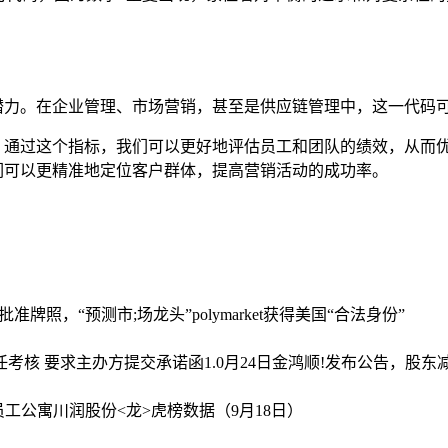
限的潜力。在企业管理、市场营销，甚至是供应链管理中，这一代码
指标，通过这个指标，我们可以更好地评估员工和团队的绩效，从
，我们可以更精准地定位客户群体，提高营销活动的成功率。
ftc批准牌照，“预测市;场龙头”polymarket获得美国“合法身份”
任考核 要求主办方提交承诺函
1.0月24日金鸿顺!发布公告，股东减
员工公寓
川润股份<龙>虎榜数据（9月18日）