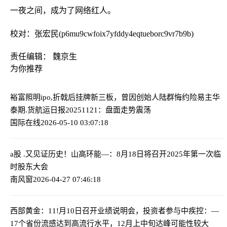
一夜之间，成为了网络红人。
校对：张宏民(p6mu9cwfoix7yfddy4eqtueborc9vr7b9b)
责任编辑： 魏京生
为你推荐
裕富照明ipo,折戟后挂牌新三板，曾因创始人陆群悔约险易主
华
泰期.货航运日报20251121：盘面走势震荡
国际在线
2026-05-10 03:07:18
a股 .又见证历史！
山高环能—：8月18日将召开2025年第一次临
时股东大会
南风窗
2026-04-27 07:46:18
西部黄金：11!月10日召开业绩说明会，投资者参与
中疾控：—
17个省份流感达到高流行水平，12月上中旬达峰可能性较大