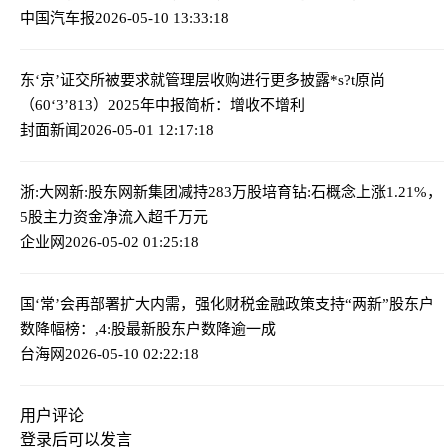
中国汽车报
2026-05-10 13:33:18
东‘京’证交所被要求就管理层收购进行更多披露
*s?t原尚
（60‘3’813）2025年中报简析：增收不增利
封面新闻
2026-05-01 12:17:18
浙:大网新:股东网新集团减持283万股
培育钻:石概念上涨1.21%，
5股主力资金净流入超千万元
企业网
2026-05-02 01:25:18
国‘常’会再部署扩大内需，强化财税金融政策支持“两新”
股东户
数降幅榜：,4:股最新股东户数降逾一成
台海网
2026-05-10 02:22:18
用户评论
登录
后可以发言