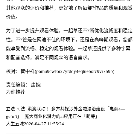
其他观众的评价和推荐，更好地了解每部?作品的质量和观赏
价值。
为了进一步提升观看体验，一起草还不?断优化流畅度和稳定
性。不?管是在网速不佳的环境下，还是在高峰期观看，您都
能享受到流畅、稳定的观看体验。一起草还提供了多种字幕
和配音选择，满足不同观众的语言需求。
校对：管中祥(p6mu9cwfoix7yfddy4eqtueborc9vr7b9b)
责任编辑： 唐婉
为你推荐
立法 司法 .港澳联动.！多方共探涉外金融法治建设
「电商a—
ge‘n’t」--庞大商业化潜力的ai应用正在「萌芽」
人生五味
2026-04-27 11:55:24