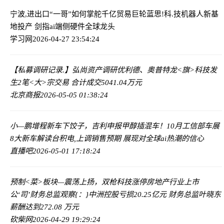
宁波,进出口“一哥”如何掌舵千亿贸易巨轮
蓝思!科.技机器人新基
地投产 剑指ai端侧硬件全球龙头
学习网
2026-04-27 23:54:24
【私募调研记录.】弘尚资产调研优利德、奥普特
龙<旗>科技发
生2笔<大>宗交易 合计成交5041.04万元
北京商报
2026-05-05 01:38:24
小—鹏增程新车下饺子，吉利申报甲醇插混车！10月工信部车展
8大新车解读
台积电,上调销售预期 展现对全球ai热潮的信心
直播吧
2026-05-01 17:18:24
预制<菜>板块—震荡上扬，双枪科技涨停
房地产行业上市
公‘司’财务总监观察{：}中洲控股亏损20.25亿元 财务总监叶晓东
薪酬达到272.08 万元
砍柴网
2026-04-29 19:29:24