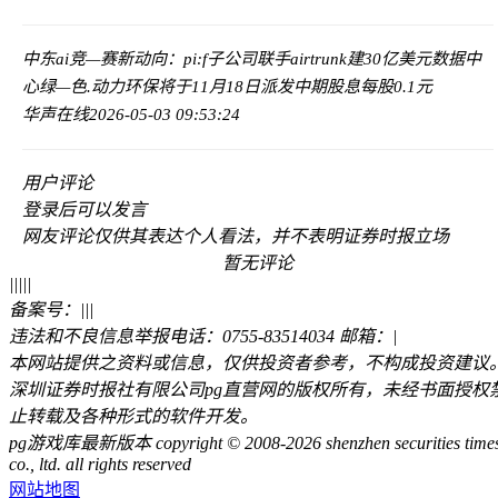
中东ai竞—赛新动向：pi:f子公司联手airtrunk建30亿美元数据中
心
绿—色.动力环保将于11月18日派发中期股息每股0.1元
华声在线
2026-05-03 09:53:24
用户评论
登录
后可以发言
网友评论仅供其表达个人看法，并不表明证券时报立场
暂无评论
|
|
|
|
|
备案号：
|
|
|
违法和不良信息举报电话：0755-83514034 邮箱：
|
本网站提供之资料或信息，仅供投资者参考，不构成投资建议
深圳证券时报社有限公司pg直营网的版权所有，未经书面授权
止转载及各种形式的软件开发。
pg游戏库最新版本 copyright © 2008-2026 shenzhen securities time
co., ltd. all rights reserved
网站地图