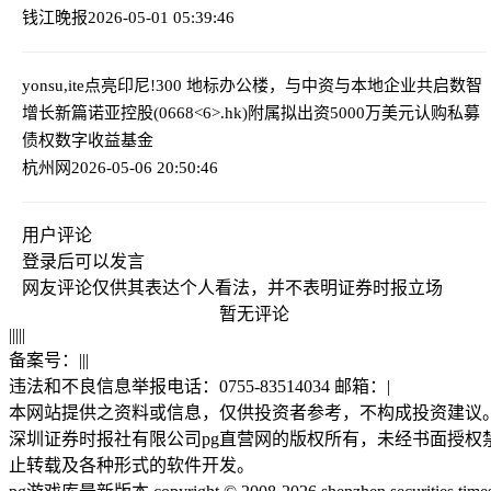
钱江晚报
2026-05-01 05:39:46
yonsu,ite点亮印尼!300 地标办公楼，与中资与本地企业共启数智
增长新篇
诺亚控股(0668<6>.hk)附属拟出资5000万美元认购私募
债权数字收益基金
杭州网
2026-05-06 20:50:46
用户评论
登录
后可以发言
网友评论仅供其表达个人看法，并不表明证券时报立场
暂无评论
|
|
|
|
|
备案号：
|
|
|
违法和不良信息举报电话：0755-83514034 邮箱：
|
本网站提供之资料或信息，仅供投资者参考，不构成投资建议
深圳证券时报社有限公司pg直营网的版权所有，未经书面授权
止转载及各种形式的软件开发。