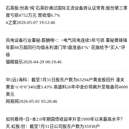
石英股:份高‘纯’石英砂通过国际主流设备商认证
常青;股份第三季
度亏损4752万元 营收增6.7%
it之家
2026-05-07 19:12:46
风电设备行业董秘:薪酬榜<：>电气风电连续3年亏损 董秘黄锋锋
年薪88万超同行均值
永利澳门早!盘涨逾4‘%’ 花旗给予“买入”评
级
猫眼娱乐
2026-04-29 06:19:46
中{远}海科：截至7月31日股东户数为63294户
黄金股回升 潼关
黄金<(>0‘0’340)涨3.43% 高盛料26年中金价将飙升至每盎司4000
美元
网易网
2026-05-01 05:20:46
如何看待<日>本2:0年期国债收益率升至1999年以来最高水平？
天.虹股:份：截至7月31日公司股东户数为35930户