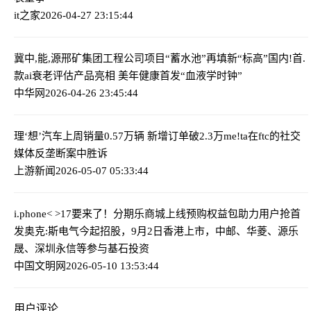
it之家
2026-04-27 23:15:44
冀中,能,源邢矿集团工程公司项目“蓄水池”再填新“标高”
国内!首.
款ai衰老评估产品亮相 美年健康首发“血液学时钟”
中华网
2026-04-26 23:45:44
理‘想’汽车上周销量0.57万辆 新增订单破2.3万
me!ta在ftc的社交
媒体反垄断案中胜诉
上游新闻
2026-05-07 05:33:44
i.phone< >17要来了！分期乐商城上线预购权益包助力用户抢首
发
奥克:斯电气今起招股，9月2日香港上市，中邮、华菱、源乐
晟、深圳永信等参与基石投资
中国文明网
2026-05-10 13:53:44
用户评论