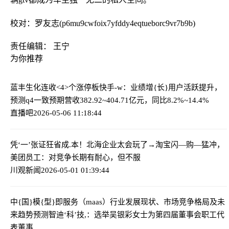
校对：罗友志(p6mu9cwfoix7yfddy4eqtueborc9vr7b9b)
责任编辑： 王宁
为你推荐
蓝丰生化连收<4>个涨停板
快手-w：业绩增{长}用户活跃提升，
预测q4一致预期营收382.92~404.71亿元，同比8.2%~14.4%
直播吧
2026-05-06 11:18:44
凭‘一’张证狂省成.本！北海企业太会玩了→
淘宝闪—购—猛冲，
美团员工：对竞争长期有耐心，但不服
川观新闻
2026-05-01 01:39:44
中{国}模{型}即服务（maas）行业发展现状、市场竞争格局及未
来趋势预测
智迪‘科’技,：选举吴银彩女士为第四届董事会职工代
表董事