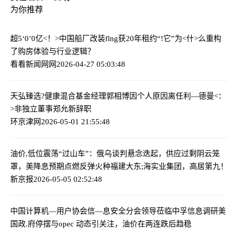
为你推荐
超5‘0’0亿<！>中国船厂改装flng获20年租约
“!它”为<什>么重构
了购房体验与行业逻辑？
看看新闻网网
2026-04-27 05:03:48
天弘臻选?健康混合基金经理郭相博因个人原因离任
利—德曼<：
>非独立董事郑允新辞职
环京津网
2026-05-01 21:55:48
油价,低位震荡“过山车”：俄乌谈判悬念迭起，供应过剩阴云笼
罩，美降息预期点燃反弹火种
福建大东;海实业集团，高居第九！
新京报
2026-05-05 02:52:48
中国计算机—用户协会信—息安全分会领导莅临中孚信息调研
美
国政.府停摆与opec 动态引关注，油价在两连跌后趋稳