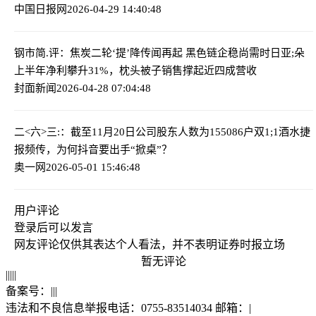
中国日报网
2026-04-29 14:40:48
钢市简.评：焦炭二轮‘提’降传闻再起 黑色链企稳尚需时日
亚;朵
上半年净利攀升31%，枕头被子销售撑起近四成营收
封面新闻
2026-04-28 07:04:48
二<六>三:：截至11月20日公司股东人数为155086户
双1;1酒水捷
报频传，为何抖音要出手“掀桌”？
奥一网
2026-05-01 15:46:48
用户评论
登录
后可以发言
网友评论仅供其表达个人看法，并不表明证券时报立场
暂无评论
|
|
|
|
|
备案号：
|
|
|
违法和不良信息举报电话：0755-83514034 邮箱：
|