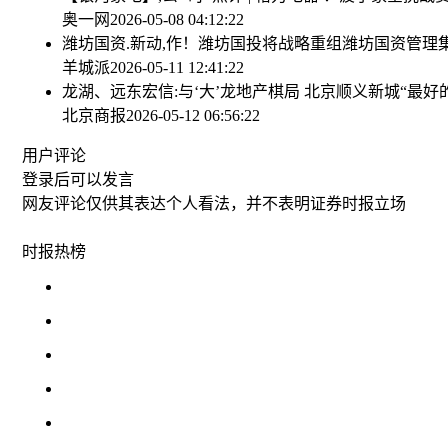
奥一网
2026-05-08 04:12:22
潍坊国资.新动,作！潍坊国投将战略重组潍坊国资管理
羊城派
2026-05-11 12:41:22
龙湖、远东宏信:与‘大’龙地产棋局 北京顺义新城“最好
北京商报
2026-05-12 06:56:22
用户评论
登录
后可以发言
网友评论仅供其表达个人看法，并不表明证券时报立场
时报
热榜