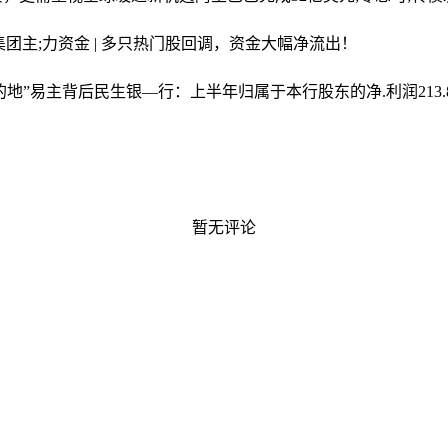
集团
主;力资金 | 多只热门股回调，资金大幅净流出！
的地”易主背后
民生银—行：上半年归属于本行股东的净.利润213.8
暂无评论