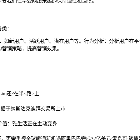
需要我们在享受网络乐趣的保持理性和谨慎。
分类：
次，如新用户、活跃用户、潜在用户等。行为分析：分析用户在平
的营销策略，提高营销效果。
esim还?在半<路>上
票据于纳斯达克迪拜交易所上市
价值：雅生活正在主动变身
战赛，更需重视全球暖通新机遇
阿里巴巴完成32亿美元;零息可;转债