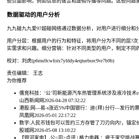
些负面影响，例如信息的谣言和虚假传播等问题。这些问题
数据驱动的用户分析
九九碰九九爱97超碰网络通过数据分析，对用户进行细分和
用户分层：根据用户的行为和特征，将用户分为不同的层?
实需求和兴趣。细分营销：针对不同类型的用户，制定不同
校对：刘虎(p6mu9cwfoix7yfddy4eqtueborc9vr7b9b)
责任编辑： 王志
为你推荐
儒竞科技：‘公’司新能源汽车热管理系统涉及液冷技术
山西新闻网
2026-04-28 07:32:22
港股:网—易-s涨近5%
中国银行：迪{拜}分行—发行的
凤凰网
2026-05-01 22:17:22
数字:人民币钱包可以签约三方存管了
刀刃向内!，锚定
股城网
2026-05-08 13:10:22
【银河家电】,公<司>点评 | 格力电器 ：疲于家空挑